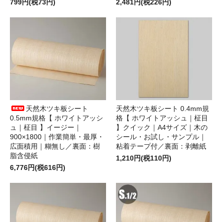
799円(税73円)
2,481円(税226円)
天然木ツキ板シート
天然木ツキ板シート 0.4mm規
0.5mm規格【 ホワイトアッシ
格【 ホワイトアッシュ｜柾目
ュ｜柾目 】イージー｜
】クイック｜A4サイズ｜木の
900×1800｜作業簡単・最厚・
シール・お試し・サンプル｜
広面積用｜糊無し／裏面：樹
粘着テープ付／裏面：剥離紙
脂含侵紙
1,210円(税110円)
6,776円(税616円)