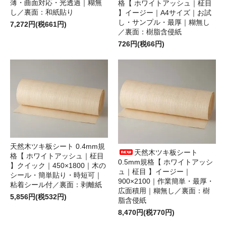
薄・曲面対応・光透過｜糊無
格【 ホワイトアッシュ｜柾目
し／裏面：和紙貼り
】イージー｜A4サイズ｜お試
し・サンプル・最厚｜糊無し
7,272円(税661円)
／裏面：樹脂含侵紙
726円(税66円)
天然木ツキ板シート 0.4mm規
天然木ツキ板シート
格【 ホワイトアッシュ｜柾目
0.5mm規格【 ホワイトアッシ
】クイック｜450×1800｜木の
ュ｜柾目 】イージー｜
シール・簡単貼り・時短可｜
900×2100｜作業簡単・最厚・
粘着シール付／裏面：剥離紙
広面積用｜糊無し／裏面：樹
5,856円(税532円)
脂含侵紙
8,470円(税770円)