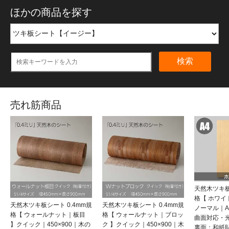
ほかの商品を探す
検索
売れ筋商品
天然木ツキ板
格【 ホワ
天然木ツキ板シート 0.4mm規
天然木ツキ板シート 0.4mm規
ノーマル｜
格【 ウォールナット｜板目
格【 ウォールナット｜ブロッ
曲面対応・
】クイック｜450×900｜木の
ク 】クイック｜450×900｜木
裏面：和紙