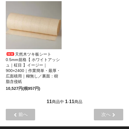
天然木ツキ板シート
0.5mm規格【 ホワイトアッシ
ュ｜柾目 】イージー｜
900×2400｜作業簡単・最厚・
広面積用｜糊無し／裏面：樹
脂含侵紙
10,527円(税957円)
11
1
11
商品中
-
商品
前へ
次へ