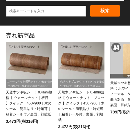
検索
売れ筋商品
天然木ツキ板
格【 ホワ
天然木ツキ板シート 0.4mm規
天然木ツキ板シート 0.4mm規
ノーマル｜
格【 ウォールナット｜板目
格【 ウォールナット｜ブロッ
曲面対応・
】クイック｜450×900｜木の
ク 】クイック｜450×900｜木
裏面：和紙
シール・簡単貼り・時短可｜
のシール・簡単貼り・時短可
799円(税7
粘着シール付／裏面：剥離紙
｜粘着シール付／裏面：剥離
紙
3,473円(税316円)
3,473円(税316円)