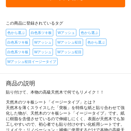
この商品に登録されているタグ
色から選ぶ
白色系ツキ板
Wアッシュ
色から選ぶ
白色系ツキ板
Wアッシュ
Wアッシュ柾目
色から選ぶ
白色系ツキ板
Wアッシュ
Wアッシュ柾目
Wアッシュ柾目イージータイプ
商品の説明
貼り付けて、本物の高級天然木で何でもリメイク！！
天然木のツキ板シート「イージータイプ」とは？
天然木を薄くスライスした「突板」を特殊な紙と貼り合わせて強
化した物が、天然木のツキ板シート「イージータイプ」です。紙
に樹脂を含侵させているので伸縮しにくく、表面が天然木でも加
工しやすいので、初心者でも貼り付けやすい化粧用シートです。
リメイク・リノベーション・補修に使用するだけで本物の高級天