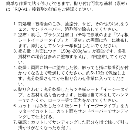
簡単な作業で貼り付けができます。貼り付け可能な基材（素材）
は「RQ-V1」接着剤の詳細をご確認ください。
前処理：被着面のごみ、油脂分、サビ、その他の汚れをウ
ェス、サンドペーパー、溶剤等で除去してください。
塗布：刷毛、ブラシ又は櫛目ゴテ等で原液のまま「ツキ板
シートイージータイプ」と「基材」の両面に均一に塗布し
ます。原則としてシンナー希釈はしないでください。
塗布量：片面につき「150g~200g/㎡」が適当です。多孔
質材料の場合は多めに塗布する又は、2回塗布してくださ
い。
乾燥：両面に均一に塗布した後、触っても指に接着剤が付
かなくなるまで乾燥してください。約5~10分で乾燥しま
す。充分乾燥させてから貼り合わせ作業に入ってくださ
い。
貼り合わせ：充分乾燥したらツキ板シート「イージータイ
プ」と基材を貼り合わせます。圧着は当て木をしてハンマ
ーでたたくか、ローラー等で圧力をかけてください。
カット：はみ出したツキ板シート「イージータイプ」をカ
ッターでカットし、カット面をサンドペーパーでサンディ
ングして仕上げる。
確認：カットしてサンディングした部分を指で触って引っ
掛かりがなくなったら完了。