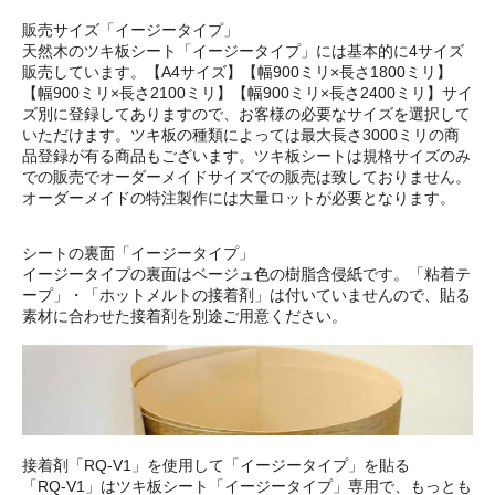
販売サイズ「イージータイプ」
天然木のツキ板シート「イージータイプ」には基本的に4サイズ
販売しています。【A4サイズ】【幅900ミリ×長さ1800ミリ】
【幅900ミリ×長さ2100ミリ】【幅900ミリ×長さ2400ミリ】サイ
ズ別に登録してありますので、お客様の必要なサイズを選択して
いただけます。ツキ板の種類によっては最大長さ3000ミリの商
品登録が有る商品もございます。ツキ板シートは規格サイズのみ
での販売でオーダーメイドサイズでの販売は致しておりません。
オーダーメイドの特注製作には大量ロットが必要となります。
シートの裏面「イージータイプ」
イージータイプの裏面はベージュ色の樹脂含侵紙です。「粘着テ
ープ」・「ホットメルトの接着剤」は付いていませんので、貼る
素材に合わせた接着剤を別途ご用意ください。
接着剤「RQ-V1」を使用して「イージータイプ」を貼る
「RQ-V1」はツキ板シート「イージータイプ」専用で、もっとも