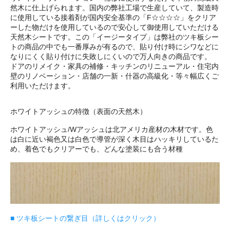
然木に仕上げられます。国内の弊社工場で生産していて、製造時
に使用している接着剤が国内安全基準の「F☆☆☆☆」をクリア
ーした物だけを使用しているので安心して御使用していただける
天然木シートです。この「イージータイプ」は弊社のツキ板シー
トの商品の中でも一番厚みが有るので、貼り付け時にシワなどに
なりにくく貼り付けに失敗しにくいので万人向きの商品です。
ドアのリメイク・家具の補修・キッチンのリニューアル・住宅内
壁のリノベーション・店舗の一新・什器の高級化・等々幅広くご
利用いただけます。
ホワイトアッシュの特徴（表面の天然木）
ホワイトアッシュ/Wアッシュは北アメリカ産材の木材です。色
は白に近い褐色又は白色で導管が深く木目はハッキリしているた
め、着色でもクリアーでも、どんな塗装にも合う材種
■ ツキ板シートの繋ぎ目（詳しくはクリック）