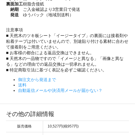
裏面加工
樹脂含侵紙
納期
ご入金確認より3営業日で発送
発送
ゆうパック（地域別送料）
注意事項
■ 天然木のツキ板シート「イージータイプ」の裏面には接着剤や
粘着テープは付いていませんので、別途貼り付ける素材に合わせ
て接着剤をご用意ください。
■ お客様の都合による返品交換はできません。
■ 天然木の一品物ですので「イメージと異なる」「画像と異な
る」などの理由での返品交換は一切承れません。
■ 特定商取引法に基づく表記を必ずご確認ください。
御注文から発送まで
送料
自動返信メールや決済用メールが届かない？
その他の詳細情報
販売価格
10,527円(税957円)