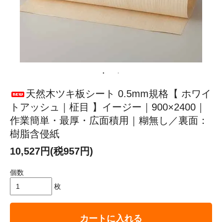
天然木ツキ板シート 0.5mm規格【 ホワイ
トアッシュ｜柾目 】イージー｜900×2400｜
作業簡単・最厚・広面積用｜糊無し／裏面：
樹脂含侵紙
10,527円(税957円)
個数
枚
カートに入れる