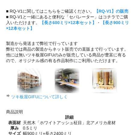
■ RQ-V1に関してはこちらをご確認ください。
【RQ-V1】の販売
■ RQ-V1と一緒にあると便利な「セパレーター」はコチラでご購
入いただけます。
【長さ600ミリ×12本セット】
・
【長さ900ミリ
×12本セット】
製造から発送まで弊社で行っています
弊社では商品の製造からネット販売での直販まで行っています。
他には無いツキ板屋GIFUのみが販売している商品が豊富に有る
ので、オリジナル感の有る作品制作にご利用いただけます。
ツキ板屋GIFUについて詳しく
商品説明
詳細
表面材
天然木「ホワイトアッシュ柾目」北アメリカ産材
厚み
0.5ミリ
サイズ
幅900ミリ×長さ2400ミリ