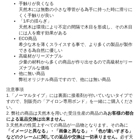
手触りが良くなる
天然木には無数の小さな導管がる為手に持った時に滑りに
くく手触りが良い
「1/Fの揺らぎ」
天然木は環境により不定の間隔で木目を形成し、その木目
には人を癒す効果がある
ECO商品
希少な木を薄くスライスする事で、より多くの製品が製作
できる為自然に優しい
高級材がリーズナブル
少量の材料から多くの商品が作り出せるので高級材がリー
ズナブルな価格
他に無い商品
弊社オリジナル商品ですので、他には無い商品
注意事項
1.「ノーマルタイプ」には裏面に接着剤が付いていないタイプで
すので、別販売の「アイロン専用ボンド」を一緒にご購入くださ
い。
2. 弊社の商品は天然木を用いた受注生産の商品の為
お客様の都合
による返品交換は出来ません。
3.天然木の性質上すべての商品が一品物となります。その為に
「イメージと異なる」・「画像と異なる」・「色が違いすぎる」
などのクレームに関しての返品や交換は一切承りません。
必ず天