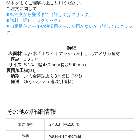
然木をよくご理解の上ご利用ください。
ご注文に関して
■ 御注文から発送まで（詳しくはクリック）
■ 送料（詳しくはクリック）
■ 自動返信メールや決済用メールが届かない？（詳しくはクリッ
ク）
詳細
表面材
天然木「ホワイトアッシュ柾目」北アメリカ産材
厚み
0.3ミリ
サイズ
S.1/4（幅450mm×長さ900mm）
裏面加工
糊無し
納期
ご入金確認より3営業日で発送
発送
ゆうパック（地域別送料）
その他の詳細情報
販売価格
2,481円(税226円)
型番
wasq-s.1/4-normal