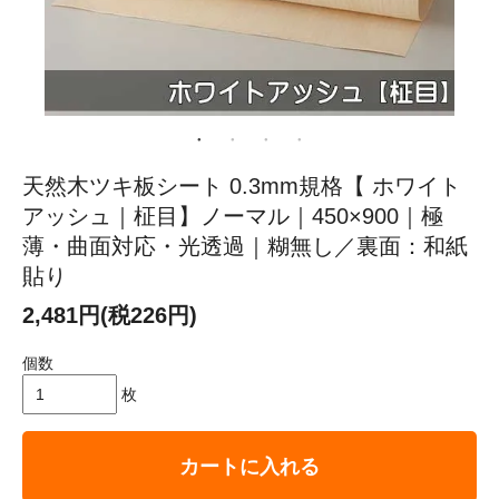
天然木ツキ板シート 0.3mm規格【 ホワイト
アッシュ｜柾目】ノーマル｜450×900｜極
薄・曲面対応・光透過｜糊無し／裏面：和紙
貼り
2,481円(税226円)
個数
枚
カートに入れる