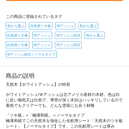
この商品に登録されているタグ
色から選ぶ
白色系ツキ板
Wアッシュ
色から選ぶ
白色系ツキ板
Wアッシュ
Wアッシュ柾目
色から選ぶ
白色系ツキ板
Wアッシュ
Wアッシュ柾目
Wアッシュ柾目ノーマルタイプ
商品の説明
天然木【ホワイトアッシュ】の特長
ホワイトアッシュ/Ｗアッシュは北アメリカ産材の木材。色は白
に近い褐色又は白色で、導管が深く木目はハッキリしているので
着色でもクリアーでも、どんな塗装にも合う材種
「ツキ板」+「極薄和紙」＝ノーマルタイプ
極薄和紙でこの天然木を強化した化粧用シート「天然木のツキ板
シート」【ノーマルタイプ】です。この化粧用シートは厚み