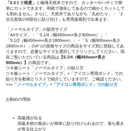
「0.3ミリ程度」
と極薄天然木ですので、カッターやハサミで簡
単にカットできます。和紙で強化してあるので細かくカットして
も割れません。さらに、天然木でありながら「丸めたり」・「2
次元形状のR部分に貼り付け」も専用接着剤で出来ます。
「ノーマルタイプ」の販売サイズ
「A4サイズ」・「S.1/4（幅450mm×長さ900mm）」・
「S.1/2（幅450mm×長さ1800mm）」・「S（幅900mm×長さ
1800ｍｍ）」の4つの規格サイズの商品をサイズ別に登録してあ
りますので、必要なサイズを選択してクリックしてください。現
在ご覧いただいている商品は
【S.1/4（幅450mm×長さ
900mm）】
の商品です。
ツキ板シート「ノーマルタイプ」の貼り方
ツキ板シート「ノーマルタイプ」+「アイロン専用ボンド」での
貼り方を動画とリストで紹介していますので、ご確認ください。
>>>
「ノーマルタイプ」+「アイロン専用ボンド」での貼り方
お勧めの理由
高級感が出る
高級木材の風合いが簡単に貼り付けられるので、落ち着き
が有る仕上がり