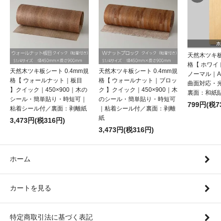
天然木ツキ板
格【 ホワ
天然木ツキ板シート 0.4mm規
天然木ツキ板シート 0.4mm規
ノーマル｜
格【 ウォールナット｜板目
格【 ウォールナット｜ブロッ
曲面対応・
】クイック｜450×900｜木の
ク 】クイック｜450×900｜木
裏面：和紙
シール・簡単貼り・時短可｜
のシール・簡単貼り・時短可
799円(税7
粘着シール付／裏面：剥離紙
｜粘着シール付／裏面：剥離
紙
3,473円(税316円)
3,473円(税316円)
ホーム
カートを見る
特定商取引法に基づく表記