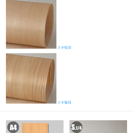
スギ柾目
スギ板目