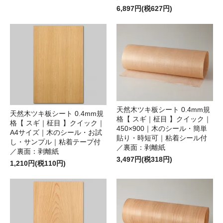
6,897円(税627円)
天然木ツキ板シート 0.4mm規
天然木ツキ板シート 0.4mm規
格【 スギ｜柾目 】クイック｜
格【 スギ｜柾目 】クイック｜
450×900｜木のシール・簡単
A4サイズ｜木のシール・お試
貼り・時短可｜粘着シール付
し・サンプル｜粘着テープ付
／裏面：剥離紙
／裏面：剥離紙
3,497円(税318円)
1,210円(税110円)