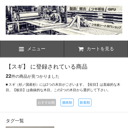
メニュー
カートを見る
【スギ】 に登録されている商品
22
件の商品が見つかりました
■ スギ（杉／国産杉）には2つの木目がございます。【柾目】は直線的な木
目。【板目】は曲線的な木目。この2つの木目から選択して下さい。
おすすめ順
価格順
新着順
タグ一覧