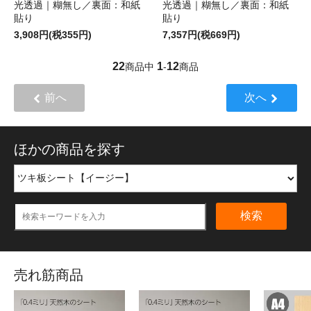
光透過｜糊無し／裏面：和紙
光透過｜糊無し／裏面：和紙
貼り
貼り
3,908円(税355円)
7,357円(税669円)
22
1
12
商品中
-
商品
前へ
次へ
ほかの商品を探す
検索
売れ筋商品