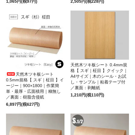
1,065円(税97円)
2,505円(税228円)
天然木ツキ板シート 0.4mm規
格【 スギ｜柾目 】クイック｜
天然木ツキ板シート
A4サイズ｜木のシール・お試
0.5mm規格【 スギ｜柾目 】イ
し・サンプル｜粘着テープ付
ージー｜900×1800｜作業簡
／裏面：剥離紙
単・最厚・広面積用｜糊無し
1,210円(税110円)
／裏面：樹脂含侵紙
6,897円(税627円)