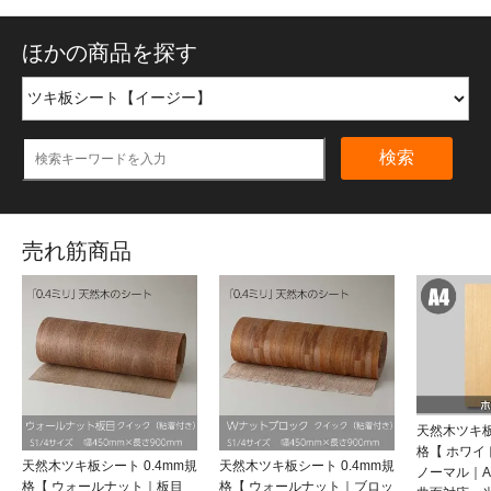
ほかの商品を探す
検索
売れ筋商品
天然木ツキ板
格【 ホワ
天然木ツキ板シート 0.4mm規
天然木ツキ板シート 0.4mm規
ノーマル｜
格【 ウォールナット｜板目
格【 ウォールナット｜ブロッ