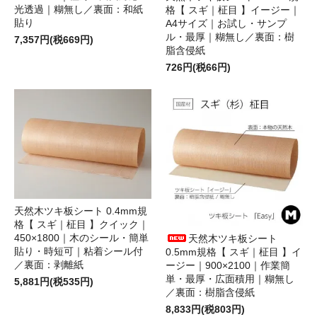
光透過｜糊無し／裏面：和紙
格【 スギ｜柾目 】イージー｜
貼り
A4サイズ｜お試し・サンプ
ル・最厚｜糊無し／裏面：樹
7,357円(税669円)
脂含侵紙
726円(税66円)
天然木ツキ板シート 0.4mm規
格【 スギ｜柾目 】クイック｜
450×1800｜木のシール・簡単
天然木ツキ板シート
貼り・時短可｜粘着シール付
0.5mm規格【 スギ｜柾目 】イ
／裏面：剥離紙
ージー｜900×2100｜作業簡
単・最厚・広面積用｜糊無し
5,881円(税535円)
／裏面：樹脂含侵紙
8,833円(税803円)