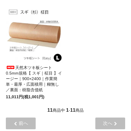
天然木ツキ板シート
0.5mm規格【 スギ｜柾目 】イ
ージー｜900×2400｜作業簡
単・最厚・広面積用｜糊無し
／裏面：樹脂含侵紙
11,011円(税1,001円)
11
1
11
商品中
-
商品
前へ
次へ