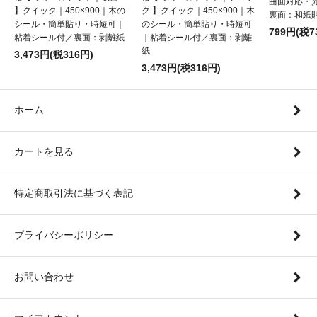
曲面対応・
】クイック｜450×900｜木の
ク 】クイック｜450×900｜木
裏面：和紙
シール・簡単貼り・時短可｜
のシール・簡単貼り・時短可
799円(税7
粘着シール付／裏面：剥離紙
｜粘着シール付／裏面：剥離
紙
3,473円(税316円)
3,473円(税316円)
ホーム
カートを見る
特定商取引法に基づく表記
プライバシーポリシー
お問い合わせ