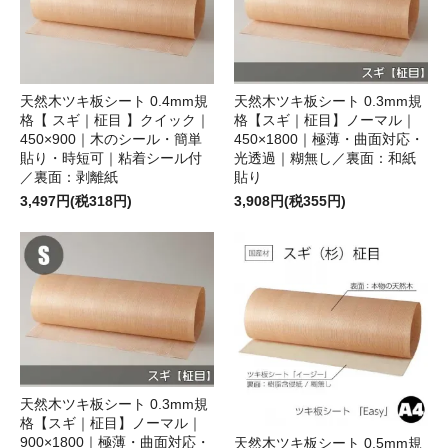
天然木ツキ板シート 0.4mm規
天然木ツキ板シート 0.3mm規
格【 スギ｜柾目 】クイック｜
格【スギ｜柾目】ノーマル｜
450×900｜木のシール・簡単
450×1800｜極薄・曲面対応・
貼り・時短可｜粘着シール付
光透過｜糊無し／裏面：和紙
／裏面：剥離紙
貼り
3,497円(税318円)
3,908円(税355円)
天然木ツキ板シート 0.3mm規
格【スギ｜柾目】ノーマル｜
900×1800｜極薄・曲面対応・
天然木ツキ板シート 0.5mm規