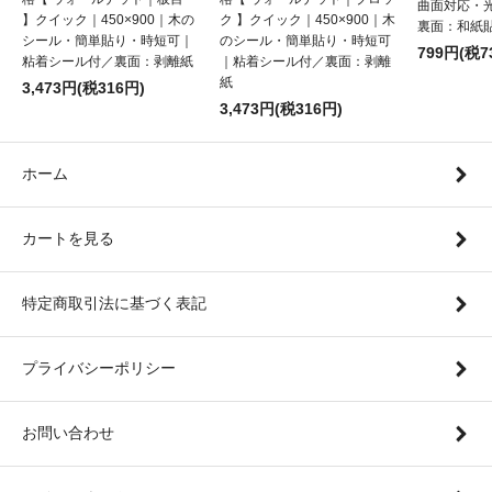
曲面対応・
】クイック｜450×900｜木の
ク 】クイック｜450×900｜木
裏面：和紙
シール・簡単貼り・時短可｜
のシール・簡単貼り・時短可
799円(税7
粘着シール付／裏面：剥離紙
｜粘着シール付／裏面：剥離
紙
3,473円(税316円)
3,473円(税316円)
ホーム
カートを見る
特定商取引法に基づく表記
プライバシーポリシー
お問い合わせ