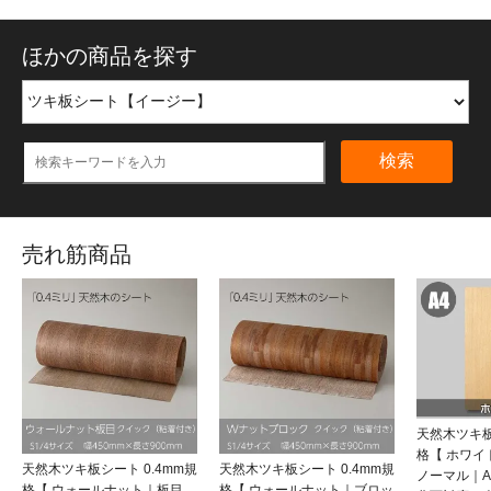
ほかの商品を探す
検索
売れ筋商品
天然木ツキ板
格【 ホワ
天然木ツキ板シート 0.4mm規
天然木ツキ板シート 0.4mm規
ノーマル｜
格【 ウォールナット｜板目
格【 ウォールナット｜ブロッ