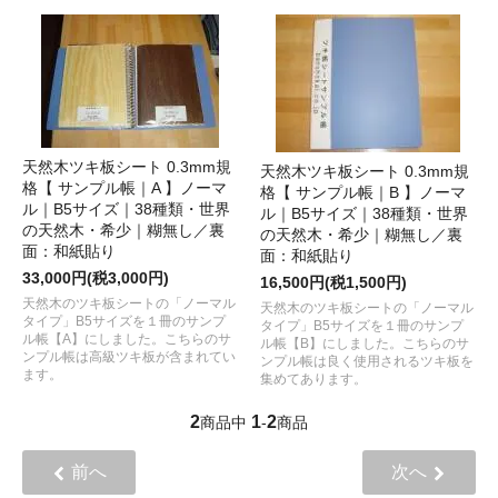
天然木ツキ板シート 0.3mm規
天然木ツキ板シート 0.3mm規
格【 サンプル帳｜A 】ノーマ
格【 サンプル帳｜B 】ノーマ
ル｜B5サイズ｜38種類・世界
ル｜B5サイズ｜38種類・世界
の天然木・希少｜糊無し／裏
の天然木・希少｜糊無し／裏
面：和紙貼り
面：和紙貼り
33,000円(税3,000円)
16,500円(税1,500円)
天然木のツキ板シートの「ノーマル
天然木のツキ板シートの「ノーマル
タイプ」B5サイズを１冊のサンプ
タイプ」B5サイズを１冊のサンプ
ル帳【A】にしました。こちらのサ
ル帳【B】にしました。こちらのサ
ンプル帳は高級ツキ板が含まれてい
ンプル帳は良く使用されるツキ板を
ます。
集めてあります。
2
1
2
商品中
-
商品
前へ
次へ