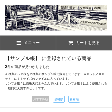
メニュー
カートを見る
【サンプル帳】 に登録されている商品
2
件の商品が見つかりました
38種類のツキ板を２種類のサンプル帳で販売しています。Ａセット／Ｂセ
ット共にＢ５サイズのファイルに入っています。
サンプル帳Ａは高級天然木を含んでいます。サンプル帳Ｂはよく使用される
一般的な天然木のセットです。
おすすめ順
価格順
新着順