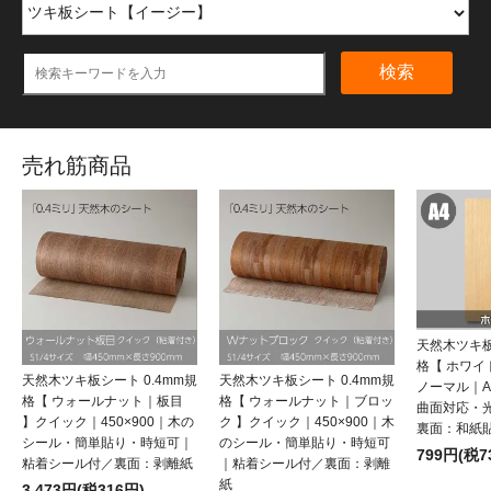
検索
売れ筋商品
天然木ツキ板
格【 ホワ
天然木ツキ板シート 0.4mm規
天然木ツキ板シート 0.4mm規
ノーマル｜
格【 ウォールナット｜板目
格【 ウォールナット｜ブロッ
曲面対応・
】クイック｜450×900｜木の
ク 】クイック｜450×900｜木
裏面：和紙
シール・簡単貼り・時短可｜
のシール・簡単貼り・時短可
799円(税7
粘着シール付／裏面：剥離紙
｜粘着シール付／裏面：剥離
紙
3,473円(税316円)