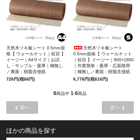
天然木ツキ板シート 0.5mm規
天然木ツキ板シート
格【 ウォールナット｜柾目 】
0.5mm規格【 ウォールナット
イージー｜A4サイズ｜お試
｜柾目 】イージー｜900×1800
し・サンプル・最厚｜糊無し
｜作業簡単・最厚・広面積用
／裏面：樹脂含侵紙
｜糊無し／裏面：樹脂含侵紙
726円(税66円)
6,776円(税616円)
6
1
6
商品中
-
商品
前へ
次へ
ほかの商品を探す