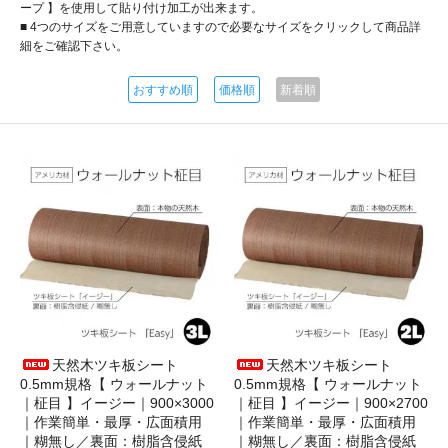
ープ 】を使用して貼り付け加工が出来ます。
■ 4つのサイズをご用意していますので必要なサイズをクリックして商品詳
細をご確認下さい。
おすすめ順
価格順
新着順
天然木ツキ板シート
天然木ツキ板シート
0.5mm規格【 ウォールナット
0.5mm規格【 ウォールナット
｜柾目 】イージー｜900×3000
｜柾目 】イージー｜900×2700
｜作業簡単・最厚・広面積用
｜作業簡単・最厚・広面積用
｜糊無し／裏面：樹脂含侵紙
｜糊無し／裏面：樹脂含侵紙