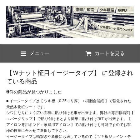
メニュー
カートを見る
【Ｗナット柾目イージータイプ】 に登録され
ている商品
6
件の商品が見つかりました
■ イージータイプは【 ツキ板（0.25ミリ厚）＋樹脂含浸紙 】で強化された
天然木化粧シートです。
シワになりにくく広い面積に貼り付ける事が出来ます。弊社の専用接着剤【
エバーグリップ 】で貼り付けるとより簡単に貼り付け加工が出来ます。【
アイロン専用ボンド＋家庭用アイロン 】での貼り付けも可能ですのでお客
様の技量に合わせて選択して下さい。
イージータイプは幅繋ぎや象嵌にも適しているので【 ツキ板ジョイントテ