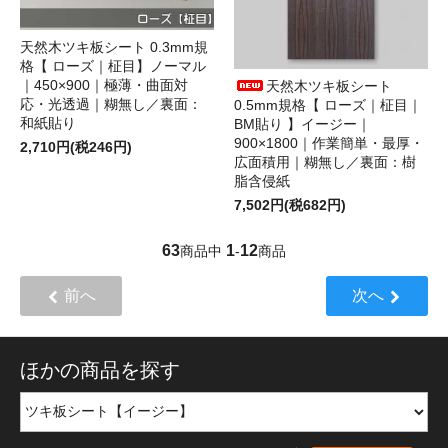
天然木ツキ板シート 0.3mm規
格【 ローズ｜柾目】ノーマル
｜450×900｜極薄・曲面対
天然木ツキ板シート
応・光透過｜糊無し／裏面：
0.5mm規格【 ローズ｜柾目｜
和紙貼り
BM貼り 】イージー｜
900×1800｜作業簡単・最厚・
2,710円(税246円)
広面積用｜糊無し／裏面：樹
脂含侵紙
7,502円(税682円)
63
1
12
商品中
-
商品
前へ
次へ
ほかの商品を探す