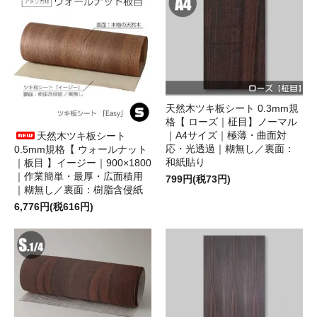
天然木ツキ板シート 0.3mm規
格【 ローズ｜柾目】ノーマル
｜A4サイズ｜極薄・曲面対
天然木ツキ板シート
応・光透過｜糊無し／裏面：
0.5mm規格【 ウォールナット
和紙貼り
｜板目 】イージー｜900×1800
｜作業簡単・最厚・広面積用
799円(税73円)
｜糊無し／裏面：樹脂含侵紙
6,776円(税616円)