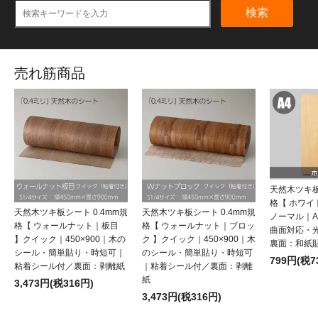
検索
売れ筋商品
天然木ツキ板
格【 ホワ
天然木ツキ板シート 0.4mm規
天然木ツキ板シート 0.4mm規
ノーマル｜
格【 ウォールナット｜板目
格【 ウォールナット｜ブロッ
曲面対応・
】クイック｜450×900｜木の
ク 】クイック｜450×900｜木
裏面：和紙
シール・簡単貼り・時短可｜
のシール・簡単貼り・時短可
799円(税7
粘着シール付／裏面：剥離紙
｜粘着シール付／裏面：剥離
紙
3,473円(税316円)
3,473円(税316円)