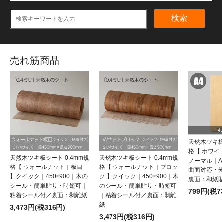
検索
売れ筋商品
天然木ツキ板
格【 ホワ
天然木ツキ板シート 0.4mm規
天然木ツキ板シート 0.4mm規
ノーマル｜
格【 ウォールナット｜板目
格【 ウォールナット｜ブロッ
曲面対応・
】クイック｜450×900｜木の
ク 】クイック｜450×900｜木
裏面：和紙
シール・簡単貼り・時短可｜
のシール・簡単貼り・時短可
799円(税7
粘着シール付／裏面：剥離紙
｜粘着シール付／裏面：剥離
紙
3,473円(税316円)
3,473円(税316円)