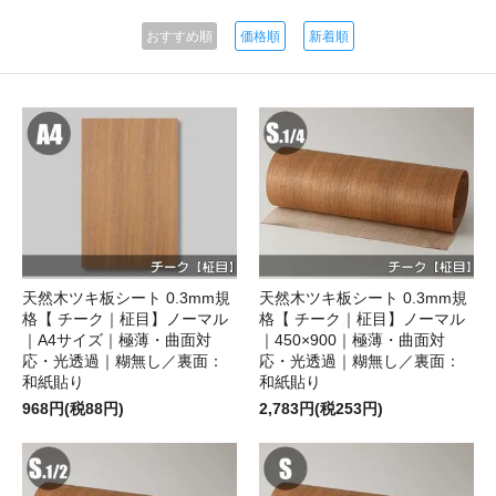
おすすめ順
価格順
新着順
天然木ツキ板シート 0.3mm規
天然木ツキ板シート 0.3mm規
格【 チーク｜柾目】ノーマル
格【 チーク｜柾目】ノーマル
｜A4サイズ｜極薄・曲面対
｜450×900｜極薄・曲面対
応・光透過｜糊無し／裏面：
応・光透過｜糊無し／裏面：
和紙貼り
和紙貼り
968円(税88円)
2,783円(税253円)