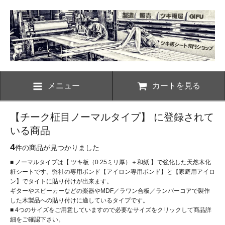
メニュー
カートを見る
【チーク柾目ノーマルタイプ】 に登録されて
いる商品
4
件の商品が見つかりました
■ ノーマルタイプは【 ツキ板（0.25ミリ厚）＋和紙 】で強化した天然木化
粧シートです。弊社の専用ボンド【アイロン専用ボンド】と【家庭用アイロ
ン】でタイトに貼り付けが出来ます。
ギターやスピーカーなどの楽器やMDF／ラワン合板／ランバーコアで製作
した木製品への貼り付けに適しているタイプです。
■ 4つのサイズをご用意していますので必要なサイズをクリックして商品詳
細をご確認下さい。