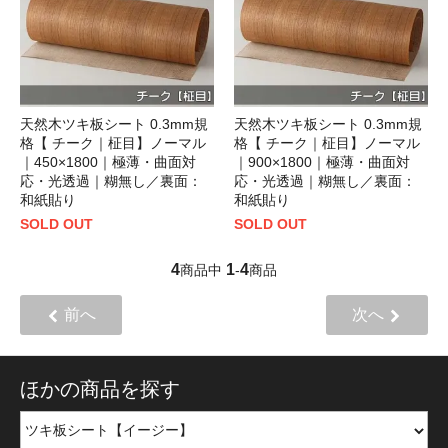
天然木ツキ板シート 0.3mm規
天然木ツキ板シート 0.3mm規
格【 チーク｜柾目】ノーマル
格【 チーク｜柾目】ノーマル
｜450×1800｜極薄・曲面対
｜900×1800｜極薄・曲面対
応・光透過｜糊無し／裏面：
応・光透過｜糊無し／裏面：
和紙貼り
和紙貼り
SOLD OUT
SOLD OUT
4
1
4
商品中
-
商品
前へ
次へ
ほかの商品を探す