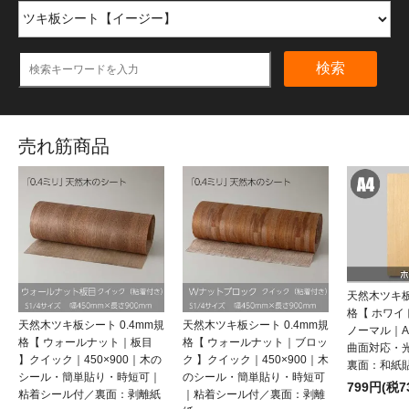
検索
売れ筋商品
天然木ツキ板
格【 ホワ
天然木ツキ板シート 0.4mm規
天然木ツキ板シート 0.4mm規
ノーマル｜
格【 ウォールナット｜板目
格【 ウォールナット｜ブロッ
曲面対応・
】クイック｜450×900｜木の
ク 】クイック｜450×900｜木
裏面：和紙
シール・簡単貼り・時短可｜
のシール・簡単貼り・時短可
799円(税7
粘着シール付／裏面：剥離紙
｜粘着シール付／裏面：剥離