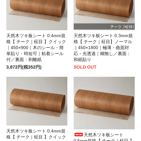
天然木ツキ板シート 0.4mm規
天然木ツキ板シート 0.3mm規
格【 チーク｜柾目 】クイック
格【 チーク｜柾目】ノーマル
｜450×900｜木のシール・簡
｜450×1800｜極薄・曲面対
単貼り・時短可｜粘着シール
応・光透過｜糊無し／裏面：
付／裏面：剥離紙
和紙貼り
3,872円(税352円)
SOLD OUT
天然木ツキ板シート 0.4mm規
天然木ツキ板シート
格【 チーク｜柾目 】クイック
0.5mm規格【 チーク｜柾目 】