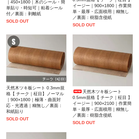
｜450×1800｜木のシール・簡
イージー｜900×1800｜作業簡
単貼り・時短可｜粘着シール
単・最厚・広面積用｜糊無し
付／裏面：剥離紙
／裏面：樹脂含侵紙
SOLD OUT
SOLD OUT
天然木ツキ板シート 0.3mm規
天然木ツキ板シート
格【 チーク｜柾目】ノーマル
0.5mm規格【 チーク｜柾目 】
｜900×1800｜極薄・曲面対
イージー｜900×2100｜作業簡
応・光透過｜糊無し／裏面：
単・最厚・広面積用｜糊無し
和紙貼り
／裏面：樹脂含侵紙
SOLD OUT
SOLD OUT