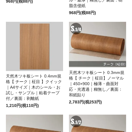
968円(税88円)
脂含侵紙
968円(税88円)
天然木ツキ板シート 0.3mm規
天然木ツキ板シート 0.4mm規
格【 チーク｜柾目】ノーマル
格【 チーク｜柾目 】クイック
｜450×900｜極薄・曲面対
｜A4サイズ｜木のシール・お
応・光透過｜糊無し／裏面：
試し・サンプル｜粘着テープ
和紙貼り
付／裏面：剥離紙
2,783円(税253円)
1,210円(税110円)