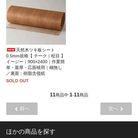
天然木ツキ板シート
0.5mm規格【 チーク｜柾目 】
イージー｜900×2400｜作業簡
単・最厚・広面積用｜糊無し
／裏面：樹脂含侵紙
SOLD OUT
11
1
11
商品中
-
商品
前へ
次へ
ほかの商品を探す