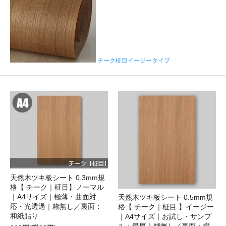
チーク柾目イージータイプ
天然木ツキ板シート 0.3mm規
格【 チーク｜柾目】ノーマル
｜A4サイズ｜極薄・曲面対
天然木ツキ板シート 0.5mm規
応・光透過｜糊無し／裏面：
格【 チーク｜柾目 】イージー
和紙貼り
｜A4サイズ｜お試し・サンプ
ル・最厚｜糊無し／裏面：樹