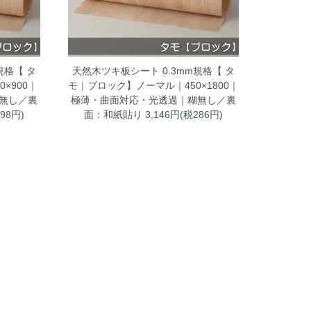
規格【 タ
天然木ツキ板シート 0.3mm規格【 タ
×900｜
モ｜ブロック】ノーマル｜450×1800｜
無し／裏
極薄・曲面対応・光透過｜糊無し／裏
98円)
面：和紙貼り
3,146円(税286円)