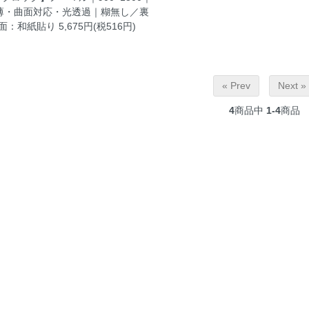
薄・曲面対応・光透過｜糊無し／裏
面：和紙貼り
5,675円(税516円)
« Prev
Next »
4
商品中
1-4
商品