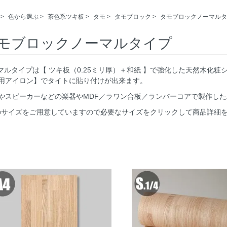
>
色から選ぶ
>
茶色系ツキ板
>
タモ
>
タモブロック
>
タモブロックノーマルタ
モブロックノーマルタイプ
ーマルタイプは【 ツキ板（0.25ミリ厚）＋和紙 】で強化した天然木
用アイロン】でタイトに貼り付けが出来ます。
やスピーカーなどの楽器やMDF／ラワン合板／ランバーコアで製作し
つのサイズをご用意していますので必要なサイズをクリックして商品詳細