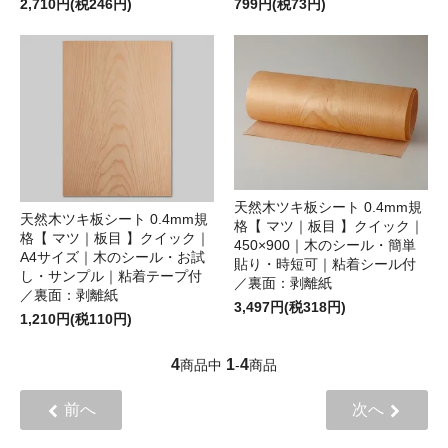
2,710円(税246円)
799円(税73円)
天然木ツキ板シート 0.4mm規
天然木ツキ板シート 0.4mm規
格【 マツ｜板目 】クイック｜
格【 マツ｜板目 】クイック｜
450×900｜木のシール・簡単
A4サイズ｜木のシール・お試
貼り・時短可｜粘着シール付
し・サンプル｜粘着テープ付
／裏面：剥離紙
／裏面：剥離紙
3,497円(税318円)
1,210円(税110円)
4
1
4
商品中
-
商品
前へ
次へ