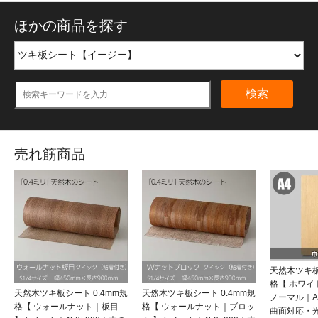
ほかの商品を探す
検索
売れ筋商品
天然木ツキ板
格【 ホワ
天然木ツキ板シート 0.4mm規
天然木ツキ板シート 0.4mm規
ノーマル｜
格【 ウォールナット｜板目
格【 ウォールナット｜ブロッ
曲面対応・