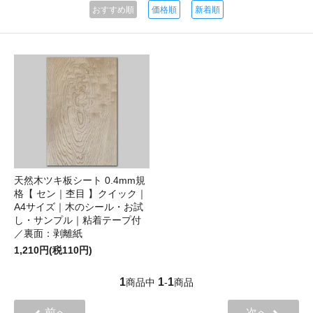
おすすめ順
価格順
新着順
天然木ツキ板シート 0.4mm規
格【 セン｜杢目 】クイック｜
A4サイズ｜木のシール・お試
し・サンプル｜粘着テープ付
／裏面：剥離紙
1,210円(税110円)
1
1
1
商品中
-
商品