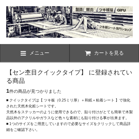
メニュー
カートを見る
【セン杢目クイックタイプ】 に登録されてい
る商品
1
件の商品が見つかりました
■ クイックタイプは【 ツキ板（0.25ミリ厚）＋和紙＋粘着シート 】で強化
された天然木化粧シートです。
天然木をステッカーのように使用できるので、貼り付けがとても簡単で木製
品以外のアクリルやガラスなど色々な素材にも貼り付ける事が出来ます。
■ 1つのサイズをご用意していますので必要なサイズをクリックして商品詳
細をご確認下さい。