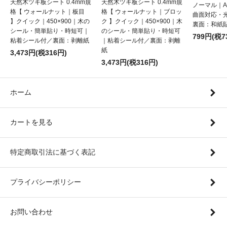
天然木ツキ板シート 0.4mm規
天然木ツキ板シート 0.4mm規
ノーマル｜
格【 ウォールナット｜板目
格【 ウォールナット｜ブロッ
曲面対応・
】クイック｜450×900｜木の
ク 】クイック｜450×900｜木
裏面：和紙
シール・簡単貼り・時短可｜
のシール・簡単貼り・時短可
799円(税7
粘着シール付／裏面：剥離紙
｜粘着シール付／裏面：剥離
紙
3,473円(税316円)
3,473円(税316円)
ホーム
カートを見る
特定商取引法に基づく表記
プライバシーポリシー
お問い合わせ