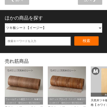
前へ
次へ
ほかの商品を探す
検索
売れ筋商品
天然木ツキ板
格【 ホワ