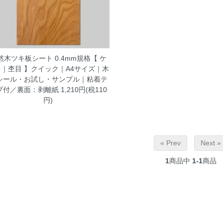
然木ツキ板シート 0.4mm規格【 ケ
キ｜杢目 】クイック｜A4サイズ｜木
シール・お試し・サンプル｜粘着テ
プ付／裏面：剥離紙
1,210円(税110
円)
« Prev
Next »
1
商品中
1-1
商品