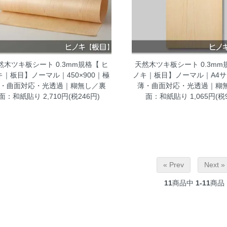
然木ツキ板シート 0.3mm規格【 ヒ
天然木ツキ板シート 0.3mm
キ｜板目】ノーマル｜450×900｜極
ノキ｜板目】ノーマル｜A4
・曲面対応・光透過｜糊無し／裏
薄・曲面対応・光透過｜糊
面：和紙貼り
2,710円(税246円)
面：和紙貼り
1,065円(税
« Prev
Next »
11
商品中
1-11
商品