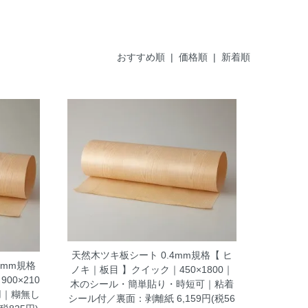
おすすめ順
|
価格順
| 新着順
天然木ツキ板シート 0.4mm規格【 ヒ
5mm規格
ノキ｜板目 】クイック｜450×1800｜
00×210
木のシール・簡単貼り・時短可｜粘着
用｜糊無し
シール付／裏面：剥離紙
6,159円(税56