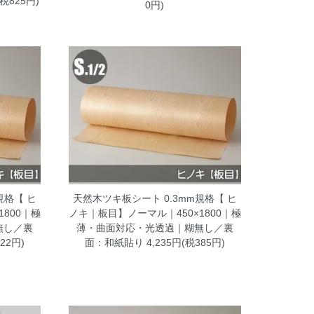
(税825円)
0円)
規格【 ヒ
天然木ツキ板シート 0.3mm規格【 ヒ
800｜極
ノキ｜板目】ノーマル｜450×1800｜極
無し／裏
薄・曲面対応・光透過｜糊無し／裏
22円)
面：和紙貼り
4,235円(税385円)