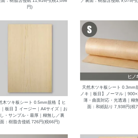
裏面：樹脂含侵紙
11,616円(税1,056
／裏面：樹脂含侵紙
9,075円
円)
天然木ツキ板シート 0.3mm
ノキ｜板目】ノーマル｜900×1
薄・曲面対応・光透過｜糊
然木ツキ板シート 0.5mm規格【 ヒ
面：和紙貼り
7,938円(税7
キ｜板目 】イージー｜A4サイズ｜お
し・サンプル・最厚｜糊無し／裏
面：樹脂含侵紙
726円(税66円)