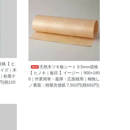
規格【 ヒ
天然木ツキ板シート 0.5mm規格
サイズ｜木
【 ヒノキ｜板目 】イージー｜900×180
｜粘着テ
0｜作業簡単・最厚・広面積用｜糊無し
0円(税110
／裏面：樹脂含侵紙
7,502円(税682円)