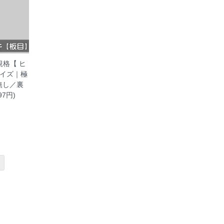
規格【 ヒ
サイズ｜極
無し／裏
97円)