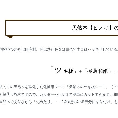
天然木【ヒノキ】
/檜/桧/ひのきは国産材。色は淡紅色又は白色で木目はハッキリしてい
「ツ
キ板」+「極薄和紙」
紙でこの天然木を強化した化粧用シート「天然木のツキ板シート」【ノ
と極薄天然木ですので、カッターやハサミで簡単にカットできます。和
天然木でありながら「丸めたり」・「2次元形状のR部分に貼り付け」