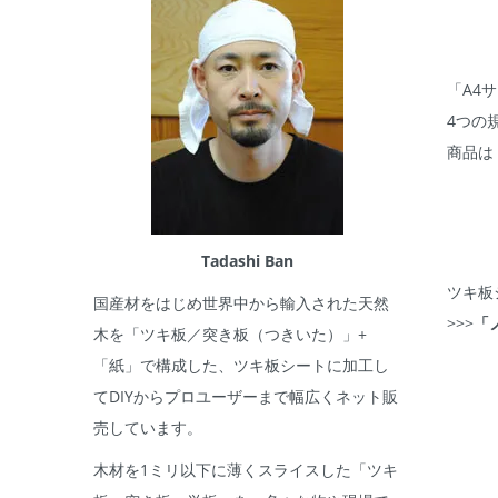
「A4サ
4つの
商品は
Tadashi Ban
ツキ板
国産材をはじめ世界中から輸入された天然
>>>
「
木を「ツキ板／突き板（つきいた）」+
「紙」で構成した、ツキ板シートに加工し
てDIYからプロユーザーまで幅広くネット販
売しています。
木材を1ミリ以下に薄くスライスした「ツキ