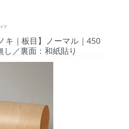
イプ
ヒノキ｜板目】ノーマル｜450
糊無し／裏面：和紙貼り