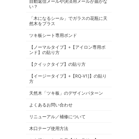
自動返信メールや決済用メールが届かな
い？
「木になるシール」でガラスの花瓶に天
然木をプラス
ツキ板シート専用ボンド
【ノーマルタイプ】+【アイロン専用ボ
ンド】の貼り方
【クイックタイプ】の貼り方
【イージータイプ】+【RQ-V1]】の貼り
方
天然木「ツキ板」のデザインパターン
よくあるお問い合わせ
リニューアル／補修について
木口テープ使用方法