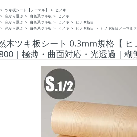
>
ツキ板シート【ノーマル】
>
ヒノキ
>
色から選ぶ
>
白色系ツキ板
>
ヒノキ
>
色から選ぶ
>
白色系ツキ板
>
ヒノキ
>
ヒノキ板目
>
色から選ぶ
>
白色系ツキ板
>
ヒノキ
>
ヒノキ板目
>
ヒノキ板目ノーマルタ
然木ツキ板シート 0.3mm規格【 
1800｜極薄・曲面対応・光透過｜