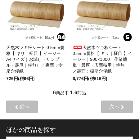
天然木ツキ板シート 0.5mm規
天然木ツキ板シート
格【 キリ｜柾目 】イージー｜
0.5mm規格【 キリ｜柾目 】イ
A4サイズ｜お試し・サンプ
ージー｜900×1800｜作業簡
ル・最厚｜糊無し／裏面：樹
単・最厚・広面積用｜糊無し
脂含侵紙
／裏面：樹脂含侵紙
726円(税66円)
6,776円(税616円)
6
1
6
商品中
-
商品
前へ
次へ
ほかの商品を探す