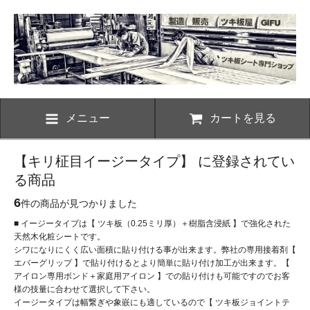
メニュー
カートを見る
【キリ柾目イージータイプ】 に登録されてい
る商品
6
件の商品が見つかりました
■ イージータイプは【 ツキ板（0.25ミリ厚）＋樹脂含浸紙 】で強化された
天然木化粧シートです。
シワになりにくく広い面積に貼り付ける事が出来ます。弊社の専用接着剤【
エバーグリップ 】で貼り付けるとより簡単に貼り付け加工が出来ます。【
アイロン専用ボンド＋家庭用アイロン 】での貼り付けも可能ですのでお客
様の技量に合わせて選択して下さい。
イージータイプは幅繋ぎや象嵌にも適しているので【 ツキ板ジョイントテ