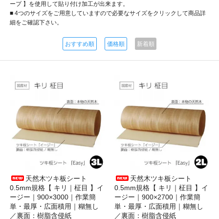
ープ 】を使用して貼り付け加工が出来ます。
■ 4つのサイズをご用意していますので必要なサイズをクリックして商品詳
細をご確認下さい。
おすすめ順
価格順
新着順
天然木ツキ板シート
天然木ツキ板シート
0.5mm規格【 キリ｜柾目 】イ
0.5mm規格【 キリ｜柾目 】イ
ージー｜900×3000｜作業簡
ージー｜900×2700｜作業簡
単・最厚・広面積用｜糊無し
単・最厚・広面積用｜糊無し
／裏面：樹脂含侵紙
／裏面：樹脂含侵紙