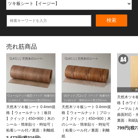
検索
売れ筋商品
天然木ツキ板
格【 ホワ
天然木ツキ板シート 0.4mm規
天然木ツキ板シート 0.4mm規
ノーマル｜
格【 ウォールナット｜板目
格【 ウォールナット｜ブロッ
曲面対応・
】クイック｜450×900｜木の
ク 】クイック｜450×900｜木
裏面：和紙
シール・簡単貼り・時短可｜
のシール・簡単貼り・時短可
799円(税7
粘着シール付／裏面：剥離紙
｜粘着シール付／裏面：剥離
紙
3,473円(税316円)