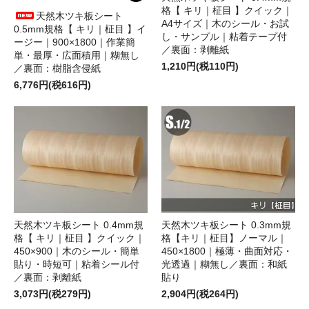
格【 キリ｜柾目 】クイック｜
天然木ツキ板シート
A4サイズ｜木のシール・お試
0.5mm規格【 キリ｜柾目 】イ
し・サンプル｜粘着テープ付
ージー｜900×1800｜作業簡
／裏面：剥離紙
単・最厚・広面積用｜糊無し
1,210円(税110円)
／裏面：樹脂含侵紙
6,776円(税616円)
天然木ツキ板シート 0.4mm規
天然木ツキ板シート 0.3mm規
格【 キリ｜柾目 】クイック｜
格【キリ｜柾目】ノーマル｜
450×900｜木のシール・簡単
450×1800｜極薄・曲面対応・
貼り・時短可｜粘着シール付
光透過｜糊無し／裏面：和紙
／裏面：剥離紙
貼り
3,073円(税279円)
2,904円(税264円)