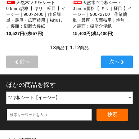
天然木ツキ板シート
天然木ツキ板シート
0.5mm規格【 キリ｜柾目 】イ
0.5mm規格【 キリ｜柾目 】イ
ージー｜900×2400｜作業簡
ージー｜900×2700｜作業簡
単・最厚・広面積用｜糊無し
単・最厚・広面積用｜糊無し
／裏面：樹脂含侵紙
／裏面：樹脂含侵紙
10,527円(税957円)
15,403円(税1,400円)
13
1
12
商品中
-
商品
前へ
次へ
ほかの商品を探す
検索