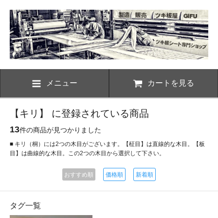
メニュー
カートを見る
【キリ】 に登録されている商品
13
件の商品が見つかりました
■ キリ（桐）には2つの木目がございます。【柾目】は直線的な木目。【板
目】は曲線的な木目。この2つの木目から選択して下さい。
おすすめ順
価格順
新着順
タグ一覧