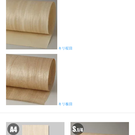
キリ柾目
キリ板目