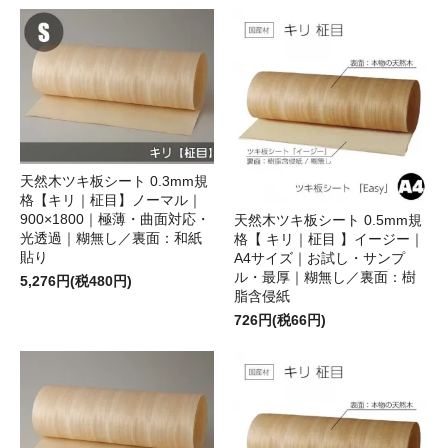
天然木ツキ板シート 0.3mm規
格【キリ｜柾目】ノーマル｜
900×1800｜極薄・曲面対応・
天然木ツキ板シート 0.5mm規
光透過｜糊無し／裏面：和紙
格【 キリ｜柾目 】イージー｜
貼り
A4サイズ｜お試し・サンプ
ル・最厚｜糊無し／裏面：樹
5,276円(税480円)
脂含侵紙
726円(税66円)