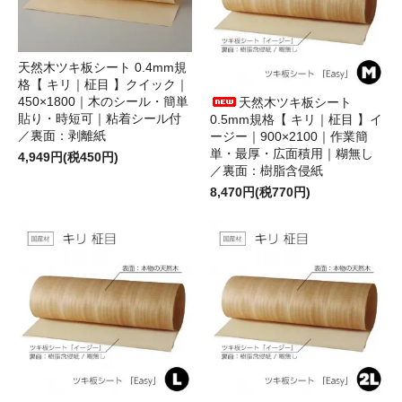
天然木ツキ板シート 0.4mm規
格【 キリ｜柾目 】クイック｜
450×1800｜木のシール・簡単
天然木ツキ板シート
貼り・時短可｜粘着シール付
0.5mm規格【 キリ｜柾目 】イ
／裏面：剥離紙
ージー｜900×2100｜作業簡
単・最厚・広面積用｜糊無し
4,949円(税450円)
／裏面：樹脂含侵紙
8,470円(税770円)