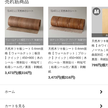
売れ筋商品
天然木ツキ板
格【 ホワ
天然木ツキ板シート 0.4mm規
天然木ツキ板シート 0.4mm規
ノーマル｜
格【 ウォールナット｜板目
格【 ウォールナット｜ブロッ
曲面対応・
】クイック｜450×900｜木の
ク 】クイック｜450×900｜木
裏面：和紙
シール・簡単貼り・時短可｜
のシール・簡単貼り・時短可
799円(税7
粘着シール付／裏面：剥離紙
｜粘着シール付／裏面：剥離
紙
3,473円(税316円)
3,473円(税316円)
ホーム
カートを見る