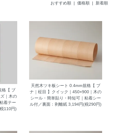
おすすめ順
| 価格順 |
新着順
天然木ツキ板シート 0.4mm規格【 ブ
規格【 ブ
ナ｜柾目 】クイック｜450×900｜木の
イズ｜木の
シール・簡単貼り・時短可｜粘着シー
粘着テー
ル付／裏面：剥離紙
3,194円(税290円)
(税110円)