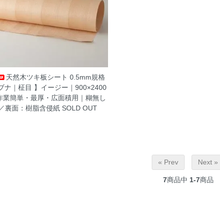
天然木ツキ板シート 0.5mm規格
ブナ｜柾目 】イージー｜900×2400
作業簡単・最厚・広面積用｜糊無し
／裏面：樹脂含侵紙
SOLD OUT
« Prev
Next »
7
商品中
1-7
商品