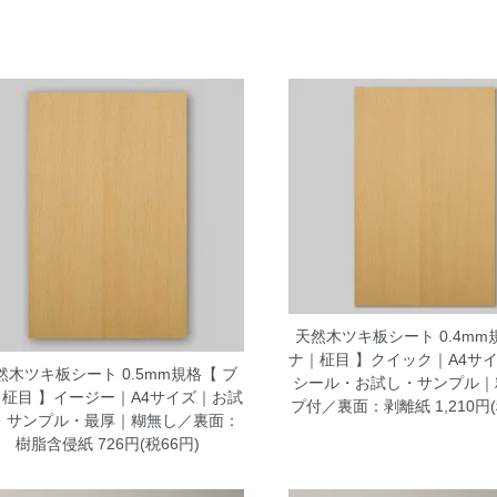
天然木ツキ板シート 0.4mm
ナ｜柾目 】クイック｜A4サ
然木ツキ板シート 0.5mm規格【 ブ
シール・お試し・サンプル｜
｜柾目 】イージー｜A4サイズ｜お試
プ付／裏面：剥離紙
1,210円
・サンプル・最厚｜糊無し／裏面：
樹脂含侵紙
726円(税66円)