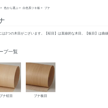
>
色から選ぶ
>
白色系ツキ板
>
ブナ
ナ
ナには2つの木目がございます。【柾目】は直線的な木目。【板目】は曲
ープ一覧
ブナ柾目
ブナ板目