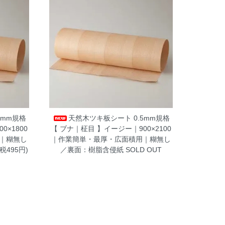
5mm規格
天然木ツキ板シート 0.5mm規格
0×1800
【 ブナ｜柾目 】イージー｜900×2100
｜糊無し
｜作業簡単・最厚・広面積用｜糊無し
(税495円)
／裏面：樹脂含侵紙
SOLD OUT