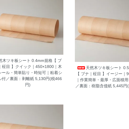
然木ツキ板シート 0.4mm規格【 ブ
｜柾目 】クイック｜450×1800｜木
天然木ツキ板シート 0.
シール・簡単貼り・時短可｜粘着シ
【 ブナ｜柾目 】イージー｜90
ル付／裏面：剥離紙
5,130円(税466
｜作業簡単・最厚・広面積用
円)
／裏面：樹脂含侵紙
5,445円