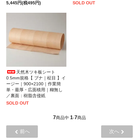
5,445円(税495円)
SOLD OUT
天然木ツキ板シート
0.5mm規格【 ブナ｜柾目 】イ
ージー｜900×2100｜作業簡
単・最厚・広面積用｜糊無し
／裏面：樹脂含侵紙
SOLD OUT
7
1
7
商品中
-
商品
前へ
次へ