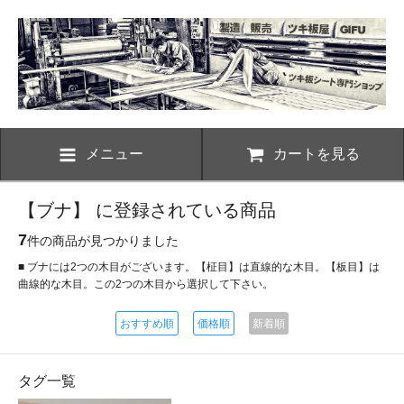
メニュー
カートを見る
【ブナ】 に登録されている商品
7
件の商品が見つかりました
■ ブナには2つの木目がございます。【柾目】は直線的な木目。【板目】は
曲線的な木目。この2つの木目から選択して下さい。
おすすめ順
価格順
新着順
タグ一覧