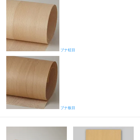
ブナ柾目
ブナ板目