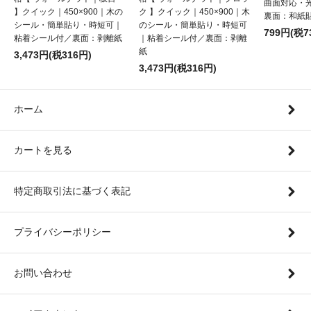
曲面対応・
】クイック｜450×900｜木の
ク 】クイック｜450×900｜木
裏面：和紙
シール・簡単貼り・時短可｜
のシール・簡単貼り・時短可
799円(税7
粘着シール付／裏面：剥離紙
｜粘着シール付／裏面：剥離
紙
3,473円(税316円)
3,473円(税316円)
ホーム
カートを見る
特定商取引法に基づく表記
プライバシーポリシー
お問い合わせ