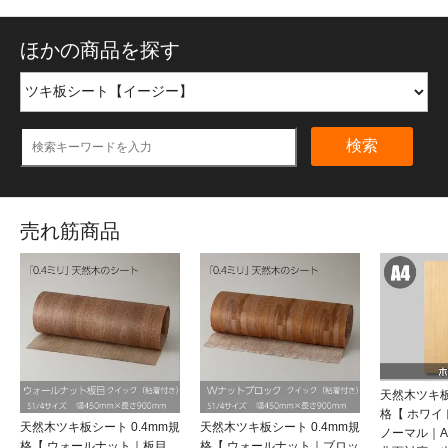
ほかの商品を探す
検索
売れ筋商品
天然木ツキ板
格【 ホワ
天然木ツキ板シート 0.4mm規
天然木ツキ板シート 0.4mm規
ノーマル｜
格【 ウォールナット｜板目
格【 ウォールナット｜ブロッ