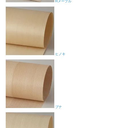
Hメープル
ヒノキ
ブナ