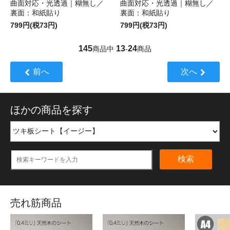
曲面対応・光透過｜糊無し／
曲面対応・光透過｜糊無し／
裏面：和紙貼り
裏面：和紙貼り
799円(税73円)
799円(税73円)
145
13
24
商品中
-
商品
前へ
次へ
ほかの商品を探す
検索
売れ筋商品