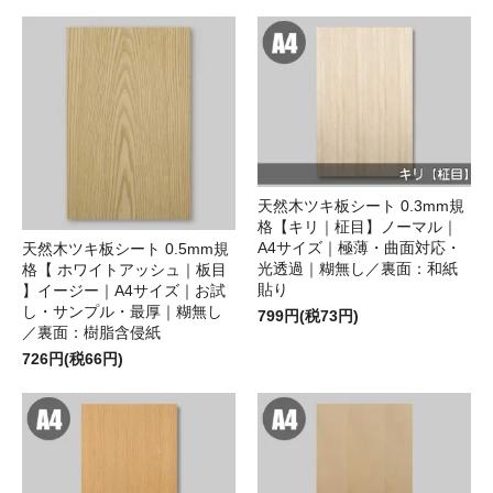
天然木ツキ板シート 0.3mm規
格【キリ｜柾目】ノーマル｜
A4サイズ｜極薄・曲面対応・
天然木ツキ板シート 0.5mm規
光透過｜糊無し／裏面：和紙
格【 ホワイトアッシュ｜板目
貼り
】イージー｜A4サイズ｜お試
し・サンプル・最厚｜糊無し
799円(税73円)
／裏面：樹脂含侵紙
726円(税66円)