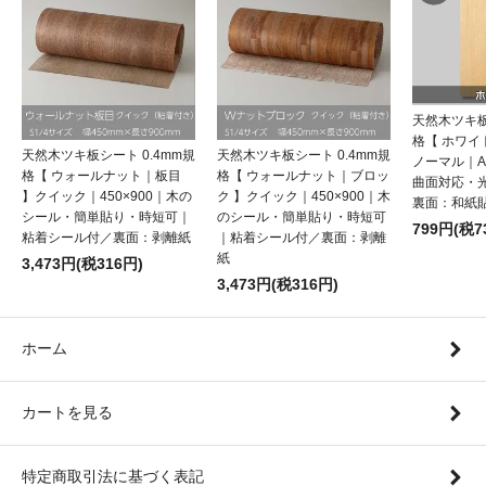
天然木ツキ板
格【 ホワ
天然木ツキ板シート 0.4mm規
天然木ツキ板シート 0.4mm規
ノーマル｜
格【 ウォールナット｜板目
格【 ウォールナット｜ブロッ
曲面対応・
】クイック｜450×900｜木の
ク 】クイック｜450×900｜木
裏面：和紙
シール・簡単貼り・時短可｜
のシール・簡単貼り・時短可
799円(税7
粘着シール付／裏面：剥離紙
｜粘着シール付／裏面：剥離
紙
3,473円(税316円)
3,473円(税316円)
ホーム
カートを見る
特定商取引法に基づく表記