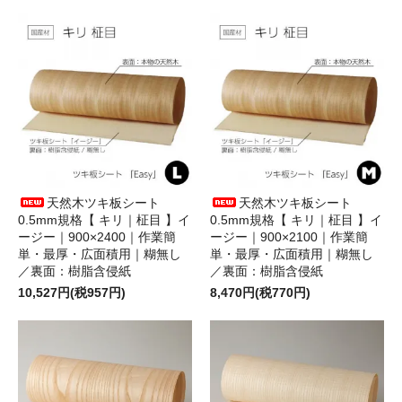
天然木ツキ板シート
天然木ツキ板シート
0.5mm規格【 キリ｜柾目 】イ
0.5mm規格【 キリ｜柾目 】イ
ージー｜900×2400｜作業簡
ージー｜900×2100｜作業簡
単・最厚・広面積用｜糊無し
単・最厚・広面積用｜糊無し
／裏面：樹脂含侵紙
／裏面：樹脂含侵紙
10,527円(税957円)
8,470円(税770円)