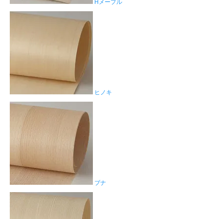
Hメープル
ヒノキ
ブナ