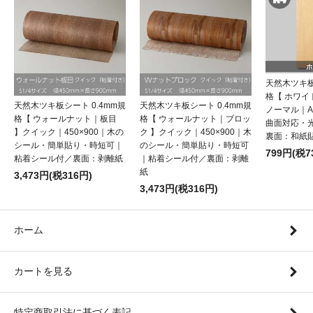
天然木ツキ板
格【 ホワ
天然木ツキ板シート 0.4mm規
天然木ツキ板シート 0.4mm規
ノーマル｜
格【 ウォールナット｜板目
格【 ウォールナット｜ブロッ
曲面対応・
】クイック｜450×900｜木の
ク 】クイック｜450×900｜木
裏面：和紙
シール・簡単貼り・時短可｜
のシール・簡単貼り・時短可
799円(税7
粘着シール付／裏面：剥離紙
｜粘着シール付／裏面：剥離
紙
3,473円(税316円)
3,473円(税316円)
ホーム
カートを見る
特定商取引法に基づく表記