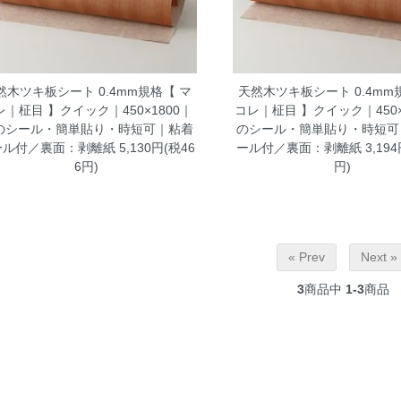
然木ツキ板シート 0.4mm規格【 マ
天然木ツキ板シート 0.4mm
レ｜柾目 】クイック｜450×1800｜
コレ｜柾目 】クイック｜450×
のシール・簡単貼り・時短可｜粘着
のシール・簡単貼り・時短可
ール付／裏面：剥離紙
5,130円(税46
ール付／裏面：剥離紙
3,19
6円)
円)
« Prev
Next »
3
商品中
1-3
商品