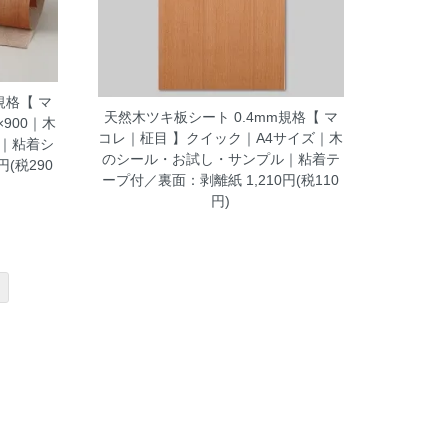
規格【 マ
天然木ツキ板シート 0.4mm規格【 マ
900｜木
コレ｜柾目 】クイック｜A4サイズ｜木
｜粘着シ
のシール・お試し・サンプル｜粘着テ
4円(税290
ープ付／裏面：剥離紙
1,210円(税110
円)