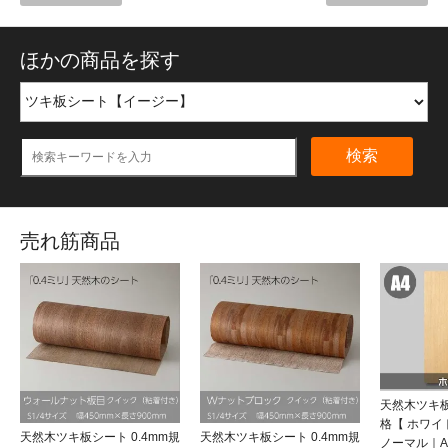
ほかの商品を探す
検索
売れ筋商品
天然木ツキ板
格【 ホワ
天然木ツキ板シート 0.4mm規
天然木ツキ板シート 0.4mm規
ノーマル｜