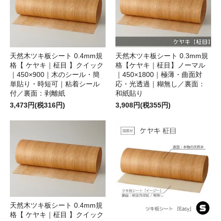
天然木ツキ板シート 0.4mm規
天然木ツキ板シート 0.3mm規
格【 ケヤキ｜柾目 】クイック
格【ケヤキ｜柾目】ノーマル
｜450×900｜木のシール・簡
｜450×1800｜極薄・曲面対
単貼り・時短可｜粘着シール
応・光透過｜糊無し／裏面：
付／裏面：剥離紙
和紙貼り
3,473円(税316円)
3,908円(税355円)
天然木ツキ板シート 0.4mm規
格【 ケヤキ｜柾目 】クイック