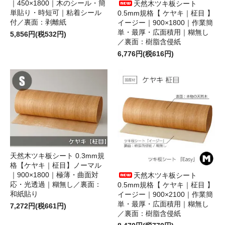
｜450×1800｜木のシール・簡
天然木ツキ板シート
単貼り・時短可｜粘着シール
0.5mm規格【 ケヤキ｜柾目 】
付／裏面：剥離紙
イージー｜900×1800｜作業簡
単・最厚・広面積用｜糊無し
5,856円(税532円)
／裏面：樹脂含侵紙
6,776円(税616円)
天然木ツキ板シート 0.3mm規
格【ケヤキ｜柾目】ノーマル
｜900×1800｜極薄・曲面対
天然木ツキ板シート
応・光透過｜糊無し／裏面：
0.5mm規格【 ケヤキ｜柾目 】
和紙貼り
イージー｜900×2100｜作業簡
単・最厚・広面積用｜糊無し
7,272円(税661円)
／裏面：樹脂含侵紙