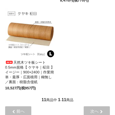
8,470円(税770円)
天然木ツキ板シート
0.5mm規格【 ケヤキ｜柾目 】
イージー｜900×2400｜作業簡
単・最厚・広面積用｜糊無し
／裏面：樹脂含侵紙
10,527円(税957円)
11
1
11
商品中
-
商品
前へ
次へ