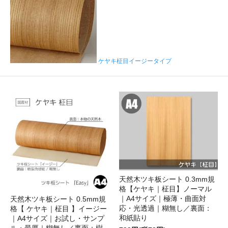
ケヤキ柾目イージータイプ
天然木ツキ板シート 0.3mm規
格【ケヤキ｜柾目】ノーマル
｜A4サイズ｜極薄・曲面対
天然木ツキ板シート 0.5mm規
応・光透過｜糊無し／裏面：
格【 ケヤキ｜柾目 】イージー
和紙貼り
｜A4サイズ｜お試し・サンプ
ル・最厚｜糊無し／裏面：樹