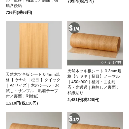
799円(税73円)
脂含侵紙
726円(税66円)
天然木ツキ板シート 0.3mm規
天然木ツキ板シート 0.4mm規
格【ケヤキ｜柾目】ノーマル
格【 ケヤキ｜柾目 】クイック
｜450×900｜極薄・曲面対
｜A4サイズ｜木のシール・お
応・光透過｜糊無し／裏面：
試し・サンプル｜粘着テープ
和紙貼り
付／裏面：剥離紙
2,481円(税226円)
1,210円(税110円)