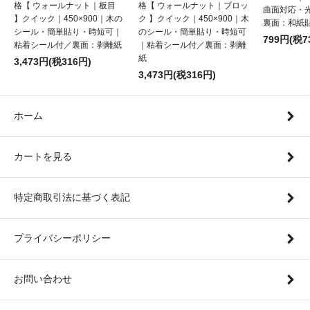
格【 ウォールナット｜板目
格【 ウォールナット｜ブロッ
曲面対応・
】クイック｜450×900｜木の
ク 】クイック｜450×900｜木
裏面：和紙
シール・簡単貼り・時短可｜
のシール・簡単貼り・時短可
799円(税7
粘着シール付／裏面：剥離紙
｜粘着シール付／裏面：剥離
紙
3,473円(税316円)
3,473円(税316円)
ホーム
カートを見る
特定商取引法に基づく表記
プライバシーポリシー
お問い合わせ