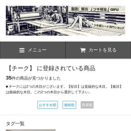
メニュー
カートを見る
【チーク】 に登録されている商品
35
件の商品が見つかりました
■ チークには2つの木目がございます。【柾目】は直線的な木目。【板目】
は曲線的な木目。この2つの木目から選択して下さい。
おすすめ順
価格順
新着順
タグ一覧