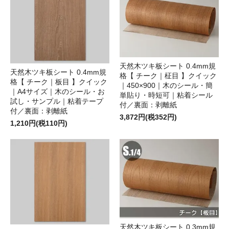
天然木ツキ板シート 0.4mm規
天然木ツキ板シート 0.4mm規
格【 チーク｜柾目 】クイック
格【 チーク｜板目 】クイック
｜450×900｜木のシール・簡
｜A4サイズ｜木のシール・お
単貼り・時短可｜粘着シール
試し・サンプル｜粘着テープ
付／裏面：剥離紙
付／裏面：剥離紙
3,872円(税352円)
1,210円(税110円)
天然木ツキ板シート 0.3mm規