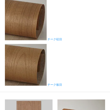
チーク柾目
チーク板目