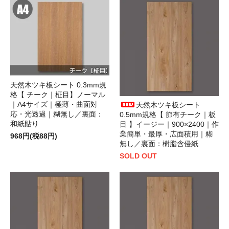
天然木ツキ板シート 0.3mm規
格【 チーク｜柾目】ノーマル
｜A4サイズ｜極薄・曲面対
天然木ツキ板シート
応・光透過｜糊無し／裏面：
0.5mm規格【 節有チーク｜板
和紙貼り
目 】イージー｜900×2400｜作
業簡単・最厚・広面積用｜糊
968円(税88円)
無し／裏面：樹脂含侵紙
SOLD OUT