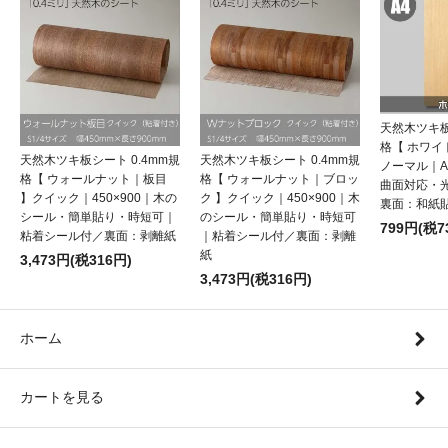
天然木ツキ板
格【 ホワ
天然木ツキ板シート 0.4mm規
天然木ツキ板シート 0.4mm規
ノーマル｜
格【 ウォールナット｜板目
格【 ウォールナット｜ブロッ
曲面対応・
】クイック｜450×900｜木の
ク 】クイック｜450×900｜木
裏面：和紙
シール・簡単貼り・時短可｜
のシール・簡単貼り・時短可
799円(税7
粘着シール付／裏面：剥離紙
｜粘着シール付／裏面：剥離
紙
3,473円(税316円)
3,473円(税316円)
ホーム
カートを見る