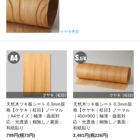
ケヤキ杢目
天然木ツキ板シート 0.3mm規
天然木ツキ板シート 0.3mm規
格【ケヤキ｜柾目】ノーマル
格【ケヤキ｜柾目】ノーマル
｜A4サイズ｜極薄・曲面対
｜450×900｜極薄・曲面対
応・光透過｜糊無し／裏面：
応・光透過｜糊無し／裏面：
和紙貼り
和紙貼り
799円(税73円)
2,481円(税226円)