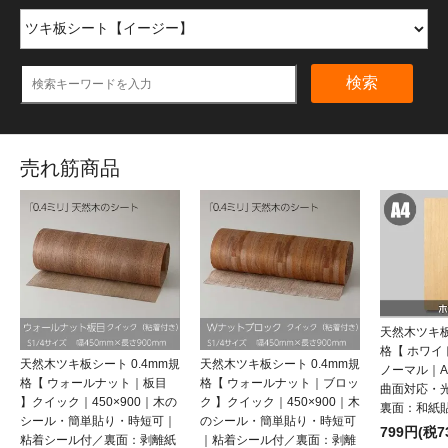
検索
売れ筋商品
天然木ツキ板
格【 ホワ
天然木ツキ板シート 0.4mm規
天然木ツキ板シート 0.4mm規
ノーマル｜
格【 ウォールナット｜板目
格【 ウォールナット｜ブロッ
曲面対応・
】クイック｜450×900｜木の
ク 】クイック｜450×900｜木
裏面：和紙
シール・簡単貼り・時短可｜
のシール・簡単貼り・時短可
799円(税7
粘着シール付／裏面：剥離紙
｜粘着シール付／裏面：剥離