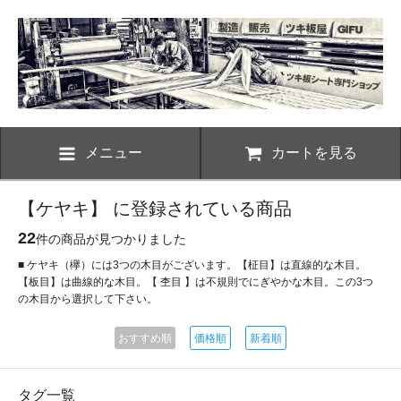
メニュー
カートを見る
【ケヤキ】 に登録されている商品
22
件の商品が見つかりました
■ ケヤキ（欅）には3つの木目がございます。【柾目】は直線的な木目。
【板目】は曲線的な木目。【 杢目 】は不規則でにぎやかな木目。この3つ
の木目から選択して下さい。
おすすめ順
価格順
新着順
タグ一覧