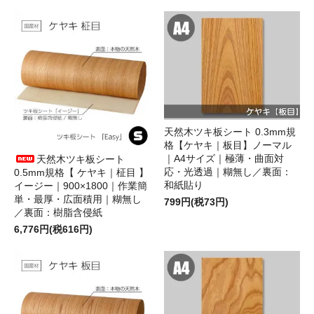
天然木ツキ板シート 0.3mm規
格【ケヤキ｜板目】ノーマル
｜A4サイズ｜極薄・曲面対
天然木ツキ板シート
応・光透過｜糊無し／裏面：
0.5mm規格【 ケヤキ｜柾目 】
和紙貼り
イージー｜900×1800｜作業簡
単・最厚・広面積用｜糊無し
799円(税73円)
／裏面：樹脂含侵紙
6,776円(税616円)