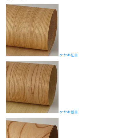
ケヤキ柾目
ケヤキ板目