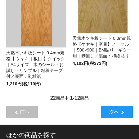
天然木ツキ板シート 0.3mm規
格【ケヤキ｜杢目】ノーマル
｜500×900｜BM貼り・ギター
天然木ツキ板シート 0.4mm規
用｜糊無し／裏面：和紙貼り
格【 ケヤキ｜板目 】クイック
4,102円(税373円)
｜A4サイズ｜木のシール・お
試し・サンプル｜粘着テープ
付／裏面：剥離紙
1,210円(税110円)
22
1
12
商品中
-
商品
前へ
次へ
ほかの商品を探す