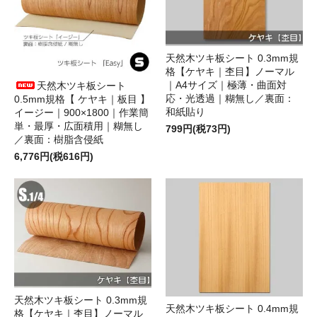
天然木ツキ板シート 0.3mm規
格【ケヤキ｜杢目】ノーマル
｜A4サイズ｜極薄・曲面対
天然木ツキ板シート
応・光透過｜糊無し／裏面：
0.5mm規格【 ケヤキ｜板目 】
和紙貼り
イージー｜900×1800｜作業簡
単・最厚・広面積用｜糊無し
799円(税73円)
／裏面：樹脂含侵紙
6,776円(税616円)
天然木ツキ板シート 0.3mm規
天然木ツキ板シート 0.4mm規
格【ケヤキ｜杢目】ノーマル