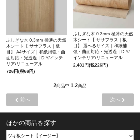
ふしぎな木 0.3mm 極薄の天然
木シート【 ササフラス｜板
ふしぎな木 0.3mm 極薄の天然
目】 選べるサイズ｜和紙補
木シート【 ササフラス｜板
強・曲面対応・光透過｜DIY/
目】 A4サイズ｜和紙補強・曲
インテリア/リニューアル
面対応・光透過｜DIY/インテ
リア/リニューアル
2,481円(税226円)
726円(税66円)
2
1
2
商品中
-
商品
前へ
次へ
ほかの商品を探す