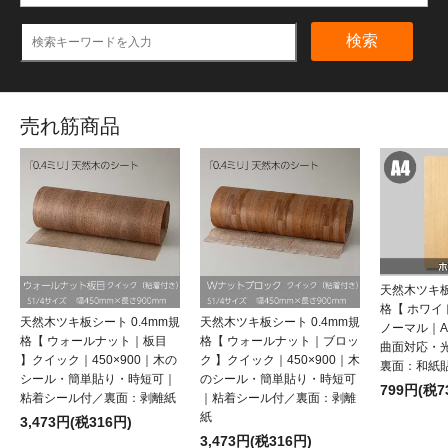
検索
売れ筋商品
天然木ツキ板
格【 ホワ
天然木ツキ板シート 0.4mm規
天然木ツキ板シート 0.4mm規
ノーマル｜
格【 ウォールナット｜板目
格【 ウォールナット｜ブロッ
曲面対応・
】クイック｜450×900｜木の
ク 】クイック｜450×900｜木
裏面：和紙
シール・簡単貼り・時短可｜
のシール・簡単貼り・時短可
799円(税7
粘着シール付／裏面：剥離紙
｜粘着シール付／裏面：剥離
紙
3,473円(税316円)
3,473円(税316円)