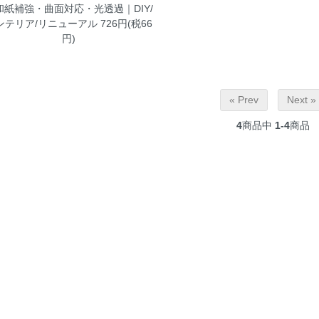
和紙補強・曲面対応・光透過｜DIY/
ンテリア/リニューアル
726円(税66
円)
« Prev
Next »
4
商品中
1-4
商品