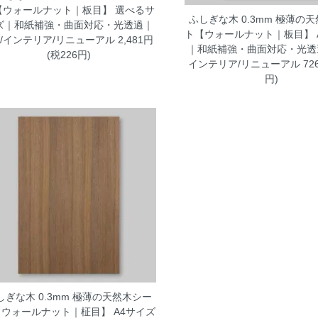
【ウォールナット｜板目】 選べるサ
ふしぎな木 0.3mm 極薄の
ズ｜和紙補強・曲面対応・光透過｜
ト【ウォールナット｜板目】 
IY/インテリア/リニューアル
2,481円
｜和紙補強・曲面対応・光透過
(税226円)
インテリア/リニューアル
72
円)
しぎな木 0.3mm 極薄の天然木シー
【ウォールナット｜柾目】 A4サイズ