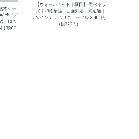
ト【ウォールナット｜柾目】 選べるサ
天然木シー
イズ｜和紙補強・曲面対応・光透過｜
A4サイズ
DIY/インテリア/リニューアル
2,481円
｜DIY/
(税226円)
6円(税66