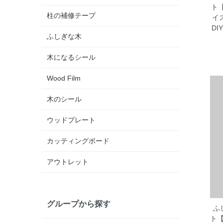
ト
柱の補修テープ
イ
D
ふしぎな木
木になるシール
Wood Film
木のシール
ウッドプレート
カッティングボード
アウトレット
グループから探す
ふ
ト