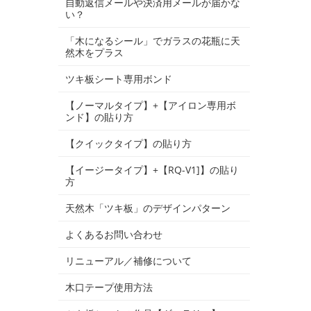
自動返信メールや決済用メールが届かな
い？
「木になるシール」でガラスの花瓶に天
然木をプラス
ツキ板シート専用ボンド
【ノーマルタイプ】+【アイロン専用ボ
ンド】の貼り方
【クイックタイプ】の貼り方
【イージータイプ】+【RQ-V1]】の貼り
方
天然木「ツキ板」のデザインパターン
よくあるお問い合わせ
リニューアル／補修について
木口テープ使用方法