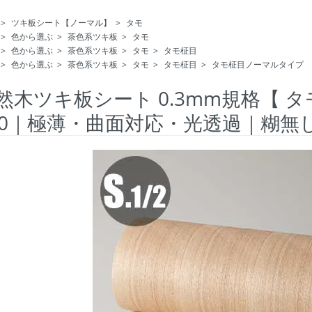
>
ツキ板シート【ノーマル】
>
タモ
>
色から選ぶ
>
茶色系ツキ板
>
タモ
>
色から選ぶ
>
茶色系ツキ板
>
タモ
>
タモ柾目
>
色から選ぶ
>
茶色系ツキ板
>
タモ
>
タモ柾目
>
タモ柾目ノーマルタイプ
然木ツキ板シート 0.3mm規格【 タ
00｜極薄・曲面対応・光透過｜糊無