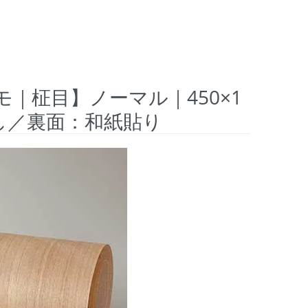
モ｜柾目】ノーマル｜450×1
し／裏面：和紙貼り