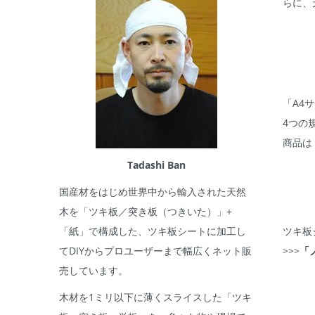
らに、
「A4サ
4つの
商品は
Tadashi Ban
国産材をはじめ世界中から輸入された天然
木を「ツキ板／突き板（つきいた）」+
ツキ板
「紙」で構成した、ツキ板シートに加工し
>>>
「
てDIYからプロユーザーまで幅広くネット販
売しています。
木材を1ミリ以下に薄くスライスした「ツキ