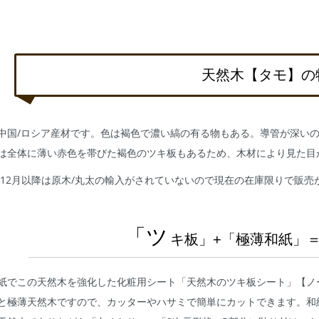
天然木【タモ】の
中国/ロシア産材です。色は褐色で濃い縞の有る物もある。導管が深い
は全体に薄い赤色を帯びた褐色のツキ板もあるため、木材により見た目
1年12月以降は原木/丸太の輸入がされていないので現在の在庫限りで販
「ツ
キ板」+「極薄和紙」
紙でこの天然木を強化した化粧用シート「天然木のツキ板シート」【ノ
と極薄天然木ですので、カッターやハサミで簡単にカットできます。和