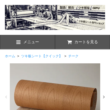
メニュー
カートを見る
ホーム
>
ツキ板シート【クイック】
>
チーク