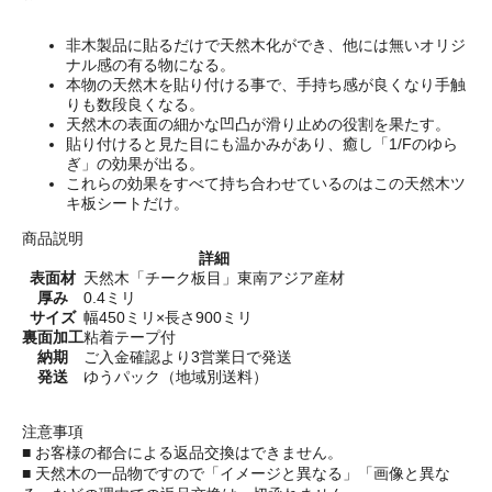
非木製品に貼るだけで天然木化ができ、他には無いオリジ
ナル感の有る物になる。
本物の天然木を貼り付ける事で、手持ち感が良くなり手触
りも数段良くなる。
天然木の表面の細かな凹凸が滑り止めの役割を果たす。
貼り付けると見た目にも温かみがあり、癒し「1/Fのゆら
ぎ」の効果が出る。
これらの効果をすべて持ち合わせているのはこの天然木ツ
キ板シートだけ。
商品説明
詳細
表面材
天然木「チーク板目」東南アジア産材
厚み
0.4ミリ
サイズ
幅450ミリ×長さ900ミリ
裏面加工
粘着テープ付
納期
ご入金確認より3営業日で発送
発送
ゆうパック（地域別送料）
注意事項
■ お客様の都合による返品交換はできません。
■ 天然木の一品物ですので「イメージと異なる」「画像と異な