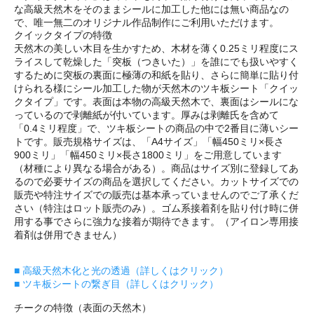
な高級天然木をそのままシールに加工した他には無い商品なの
で、唯一無二のオリジナル作品制作にご利用いただけます。
クイックタイプの特徴
天然木の美しい木目を生かすため、木材を薄く0.25ミリ程度にス
ライスして乾燥した「突板（つきいた）」を誰にでも扱いやすく
するために突板の裏面に極薄の和紙を貼り、さらに簡単に貼り付
けられる様にシール加工した物が天然木のツキ板シート「クイッ
クタイプ」です。表面は本物の高級天然木で、裏面はシールにな
っているので剥離紙が付いています。厚みは剥離氏を含めて
「0.4ミリ程度」で、ツキ板シートの商品の中で2番目に薄いシー
トです。販売規格サイズは、「A4サイズ」「幅450ミリ×長さ
900ミリ」「幅450ミリ×長さ1800ミリ」をご用意しています
（材種により異なる場合がある）。商品はサイズ別に登録してあ
るので必要サイズの商品を選択してください。カットサイズでの
販売や特注サイズでの販売は基本承っていませんのでご了承くだ
さい（特注はロット販売のみ）。ゴム系接着剤を貼り付け時に併
用する事でさらに強力な接着が期待できます。（アイロン専用接
着剤は併用できません）
■ 高級天然木化と光の透過（詳しくはクリック）
■ ツキ板シートの繋ぎ目（詳しくはクリック）
チークの特徴（表面の天然木）