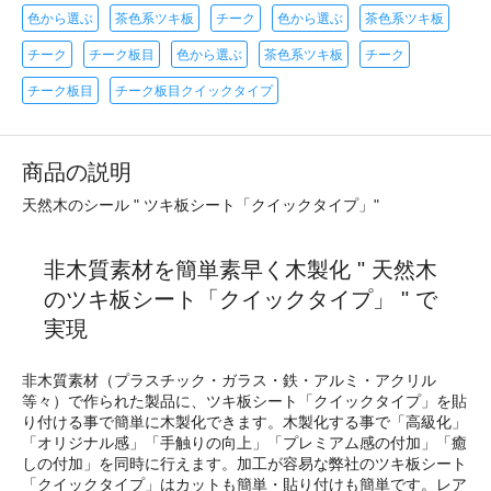
色から選ぶ
茶色系ツキ板
チーク
色から選ぶ
茶色系ツキ板
チーク
チーク板目
色から選ぶ
茶色系ツキ板
チーク
チーク板目
チーク板目クイックタイプ
商品の説明
天然木のシール " ツキ板シート「クイックタイプ」"
非木質素材を簡単素早く木製化 " 天然木
のツキ板シート「クイックタイプ」 " で
実現
非木質素材（プラスチック・ガラス・鉄・アルミ・アクリル
等々）で作られた製品に、ツキ板シート「クイックタイプ」を貼
り付ける事で簡単に木製化できます。木製化する事で「高級化」
「オリジナル感」「手触りの向上」「プレミアム感の付加」「癒
しの付加」を同時に行えます。加工が容易な弊社のツキ板シート
「クイックタイプ」はカットも簡単・貼り付けも簡単です。レア