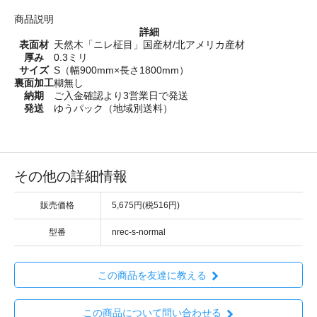
商品説明
詳細
表面材
天然木「ニレ柾目」国産材/北アメリカ産材
厚み
0.3ミリ
サイズ
S（幅900mm×長さ1800mm）
裏面加工
糊無し
納期
ご入金確認より3営業日で発送
発送
ゆうパック（地域別送料）
その他の詳細情報
販売価格
5,675円(税516円)
型番
nrec-s-normal
この商品を友達に教える
この商品について問い合わせる