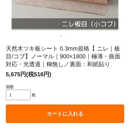
天然木ツキ板シート 0.3mm規格【 ニレ｜板
目/コブ】ノーマル｜900×1800｜極薄・曲面
対応・光透過｜糊無し／裏面：和紙貼り
5,675円(税516円)
個数
枚
カートに入れる