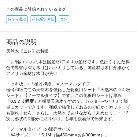
この商品に登録されているタグ
色から選ぶ
茶色系ツキ板
ニレ
商品の説明
天然木【ニレ】の特長
ニレ/楡/エルムの木は国産材/アメリカ産材です。色はくすんだ褐
色で導管は深く木目はハッキリしている。国産材は木目が細かく
アメリカ産材は木目が荒い
「ツキ板」+「極薄和紙」＝ノーマルタイプ
極薄和紙でこの天然木を強化した化粧用シート「天然木のツキ板
シート」【ノーマルタイプ】です。この化粧用シートは厚み
「0.3ミリ程度」
と極薄天然木ですので、カッターやハサミで簡
単にカットできます。和紙で強化してあるので細かくカットして
も割れません。さらに、天然木でありながら「丸めたり」・「2
次元形状のR部分に貼り付け」も専用接着剤で出来ます。
「ノーマルタイプ」の販売サイズ
「A4サイズ」・「S.1/4（幅450mm×長さ900mm）」・