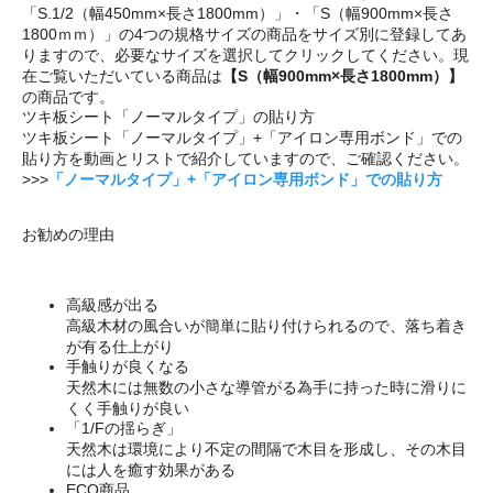
「S.1/2（幅450mm×長さ1800mm）」・「S（幅900mm×長さ
1800ｍｍ）」の4つの規格サイズの商品をサイズ別に登録してあ
りますので、必要なサイズを選択してクリックしてください。現
在ご覧いただいている商品は
【S（幅900mm×長さ1800mm）】
の商品です。
ツキ板シート「ノーマルタイプ」の貼り方
ツキ板シート「ノーマルタイプ」+「アイロン専用ボンド」での
貼り方を動画とリストで紹介していますので、ご確認ください。
>>>
「ノーマルタイプ」+「アイロン専用ボンド」での貼り方
お勧めの理由
高級感が出る
高級木材の風合いが簡単に貼り付けられるので、落ち着き
が有る仕上がり
手触りが良くなる
天然木には無数の小さな導管がる為手に持った時に滑りに
くく手触りが良い
「1/Fの揺らぎ」
天然木は環境により不定の間隔で木目を形成し、その木目
には人を癒す効果がある
ECO商品