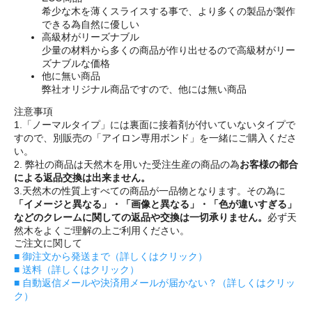
希少な木を薄くスライスする事で、より多くの製品が製作
できる為自然に優しい
高級材がリーズナブル
少量の材料から多くの商品が作り出せるので高級材がリー
ズナブルな価格
他に無い商品
弊社オリジナル商品ですので、他には無い商品
注意事項
1.「ノーマルタイプ」には裏面に接着剤が付いていないタイプで
すので、別販売の「アイロン専用ボンド」を一緒にご購入くださ
い。
2. 弊社の商品は天然木を用いた受注生産の商品の為
お客様の都合
による返品交換は出来ません。
3.天然木の性質上すべての商品が一品物となります。その為に
「イメージと異なる」・「画像と異なる」・「色が違いすぎる」
などのクレームに関しての返品や交換は一切承りません。
必ず天
然木をよくご理解の上ご利用ください。
ご注文に関して
■ 御注文から発送まで（詳しくはクリック）
■ 送料（詳しくはクリック）
■ 自動返信メールや決済用メールが届かない？（詳しくはクリッ
ク）