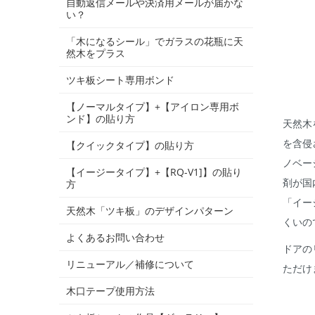
自動返信メールや決済用メールが届かな
い？
「木になるシール」でガラスの花瓶に天
然木をプラス
ツキ板シート専用ボンド
【ノーマルタイプ】+【アイロン専用ボ
ンド】の貼り方
天然木
を含侵
【クイックタイプ】の貼り方
ノベー
【イージータイプ】+【RQ-V1]】の貼り
剤が国
方
「イー
天然木「ツキ板」のデザインパターン
くいの
よくあるお問い合わせ
ドアの
リニューアル／補修について
ただけ
木口テープ使用方法