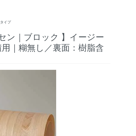
タイプ
 セン｜ブロック 】イージー
面積用｜糊無し／裏面：樹脂含