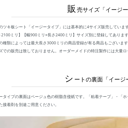
販
売サイズ「イージ
のツキ板シート「イージータイプ」には基本的に4サイズ販売しています。【
さ2100ミリ】【幅900ミリ×長さ2400ミリ】サイズ別に登録してあ
の種類によっては最大長さ3000ミリの商品登録が有る商品もございま
ズでの販売は致しておりません。オーダーメイドの特注製作には大量ロ
シ
ートの裏面「イージ
ータイプの裏面はベージュ色の樹脂含侵紙です。「粘着テープ」・「ホ
た接着剤を別途ご用意ください。