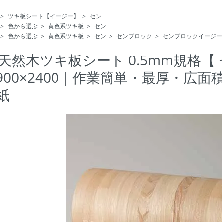
>
ツキ板シート【イージー】
>
セン
>
色から選ぶ
>
黄色系ツキ板
>
セン
>
色から選ぶ
>
黄色系ツキ板
>
セン
>
センブロック
>
センブロックイージー
天然木ツキ板シート 0.5mm規格【
900×2400｜作業簡単・最厚・広
紙