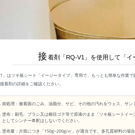
接
着剤「RQ-V1」を使用して「
-V1」はツキ板シート「イージータイプ」専用で、もっとも簡単な作業
1」接着剤の詳細をご確認ください。
前処理：被着面のごみ、油脂分、サビ、その他の汚れをウェス、サン
塗布：刷毛、ブラシ又は櫛目ゴテ等で原液のまま「ツキ板シートイー
としてシンナー希釈はしないでください。
塗布量：片面につき「150g~200g/㎡」が適当です。多孔質材料の