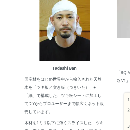
Tadashi Ban
「RQ
国産材をはじめ世界中から輸入された天然
Q-V
木を「ツキ板／突き板（つきいた）」+
「紙」で構成した、ツキ板シートに加工し
てDIYからプロユーザーまで幅広くネット販
売しています。
木材を1ミリ以下に薄くスライスした「ツキ