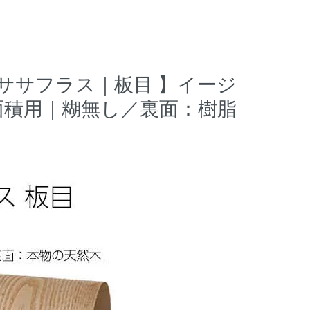
 ササフラス｜板目 】イージ
広面積用｜糊無し／裏面：樹脂