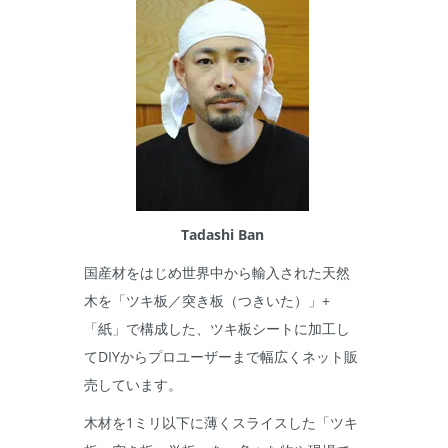
Tadashi Ban
国産材をはじめ世界中から輸入された天然
木を「ツキ板／突き板（つきいた）」+
「紙」で構成した、ツキ板シートに加工し
てDIYからプロユーザーまで幅広くネット販
売しています。
木材を1ミリ以下に薄くスライスした「ツキ