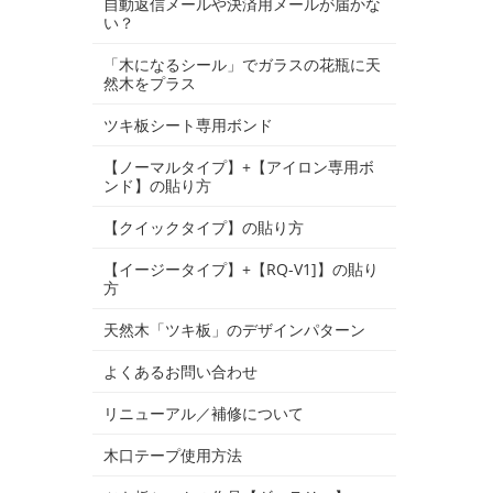
自動返信メールや決済用メールが届かな
い？
「木になるシール」でガラスの花瓶に天
然木をプラス
ツキ板シート専用ボンド
【ノーマルタイプ】+【アイロン専用ボ
ンド】の貼り方
【クイックタイプ】の貼り方
【イージータイプ】+【RQ-V1]】の貼り
方
天然木「ツキ板」のデザインパターン
よくあるお問い合わせ
リニューアル／補修について
木口テープ使用方法