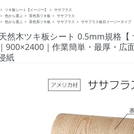
>
ツキ板シート【イージー】
>
ササフラス
>
色から選ぶ
>
茶色系ツキ板
>
ササフラス
>
色から選ぶ
>
茶色系ツキ板
>
ササフラス
>
ササフラス板目イージータイプ
天然木ツキ板シート 0.5mm規格【
｜900×2400｜作業簡単・最厚・
侵紙