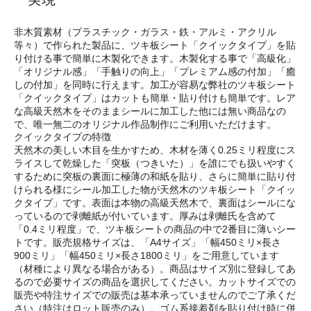
非木質素材（プラスチック・ガラス・鉄・アルミ・アクリル
等々）で作られた製品に、ツキ板シート「クイックタイプ」を貼
り付ける事で簡単に木製化できます。木製化する事で「高級化」
「オリジナル感」「手触りの向上」「プレミアム感の付加」「癒
しの付加」を同時に行えます。加工が容易な弊社のツキ板シート
「クイックタイプ」はカットも簡単・貼り付けも簡単です。レア
な高級天然木をそのままシールに加工した他には無い商品なの
で、唯一無二のオリジナル作品制作にご利用いただけます。
クイックタイプの特徴
天然木の美しい木目を生かすため、木材を薄く0.25ミリ程度にス
ライスして乾燥した「突板（つきいた）」を誰にでも扱いやすく
するために突板の裏面に極薄の和紙を貼り、さらに簡単に貼り付
けられる様にシール加工した物が天然木のツキ板シート「クイッ
クタイプ」です。表面は本物の高級天然木で、裏面はシールにな
っているので剥離紙が付いています。厚みは剥離氏を含めて
「0.4ミリ程度」で、ツキ板シートの商品の中で2番目に薄いシー
トです。販売規格サイズは、「A4サイズ」「幅450ミリ×長さ
900ミリ」「幅450ミリ×長さ1800ミリ」をご用意しています
（材種により異なる場合がある）。商品はサイズ別に登録してあ
るので必要サイズの商品を選択してください。カットサイズでの
販売や特注サイズでの販売は基本承っていませんのでご了承くだ
さい（特注はロット販売のみ）。ゴム系接着剤を貼り付け時に併