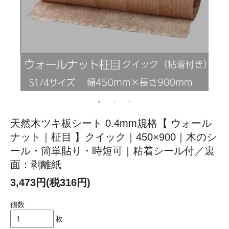
天然木ツキ板シート 0.4mm規格【 ウォール
ナット｜柾目 】クイック｜450×900｜木のシ
ール・簡単貼り・時短可｜粘着シール付／裏
面：剥離紙
3,473円(税316円)
個数
枚