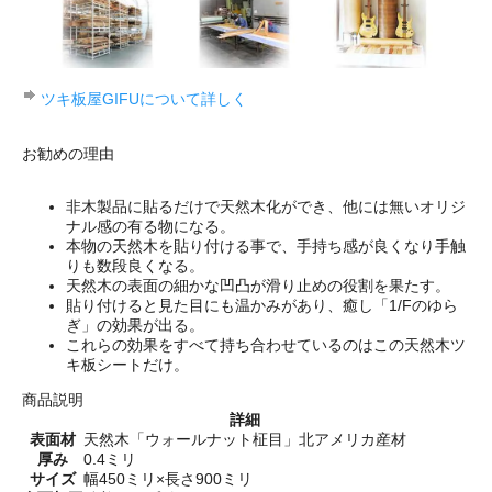
ツキ板屋GIFUについて詳しく
お勧めの理由
非木製品に貼るだけで天然木化ができ、他には無いオリジ
ナル感の有る物になる。
本物の天然木を貼り付ける事で、手持ち感が良くなり手触
りも数段良くなる。
天然木の表面の細かな凹凸が滑り止めの役割を果たす。
貼り付けると見た目にも温かみがあり、癒し「1/Fのゆら
ぎ」の効果が出る。
これらの効果をすべて持ち合わせているのはこの天然木ツ
キ板シートだけ。
商品説明
詳細
表面材
天然木「ウォールナット柾目」北アメリカ産材
厚み
0.4ミリ
サイズ
幅450ミリ×長さ900ミリ