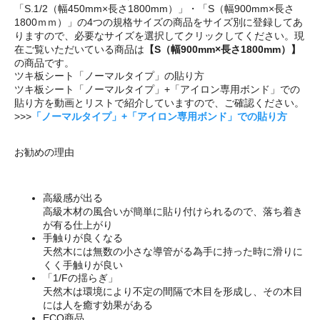
「S.1/2（幅450mm×長さ1800mm）」・「S（幅900mm×長さ
1800ｍｍ）」の4つの規格サイズの商品をサイズ別に登録してあ
りますので、必要なサイズを選択してクリックしてください。現
在ご覧いただいている商品は
【S（幅900mm×長さ1800mm）】
の商品です。
ツキ板シート「ノーマルタイプ」の貼り方
ツキ板シート「ノーマルタイプ」+「アイロン専用ボンド」での
貼り方を動画とリストで紹介していますので、ご確認ください。
>>>
「ノーマルタイプ」+「アイロン専用ボンド」での貼り方
お勧めの理由
高級感が出る
高級木材の風合いが簡単に貼り付けられるので、落ち着き
が有る仕上がり
手触りが良くなる
天然木には無数の小さな導管がる為手に持った時に滑りに
くく手触りが良い
「1/Fの揺らぎ」
天然木は環境により不定の間隔で木目を形成し、その木目
には人を癒す効果がある
ECO商品