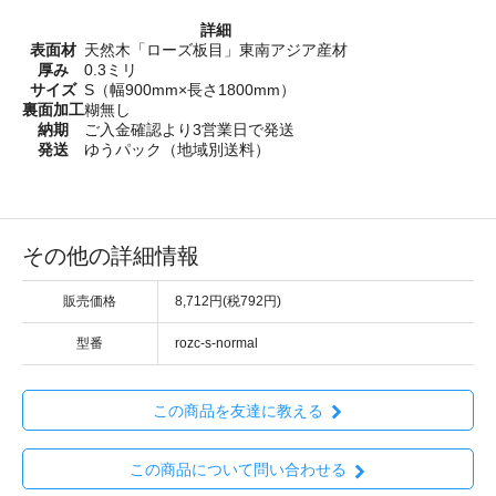
詳細
表面材
天然木「ローズ板目」東南アジア産材
厚み
0.3ミリ
サイズ
S（幅900mm×長さ1800mm）
裏面加工
糊無し
納期
ご入金確認より3営業日で発送
発送
ゆうパック（地域別送料）
その他の詳細情報
販売価格
8,712円(税792円)
型番
rozc-s-normal
この商品を友達に教える
この商品について問い合わせる