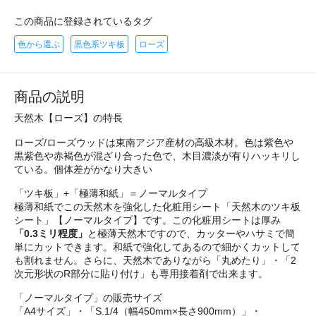
この商品に登録されているタグ
色から選ぶ
黒色系ツキ板
ローズ
商品の説明
天然木【ローズ】の特長
ローズ/ローズウッドは東南アジア産材の高級木材。色は紫色や
黒紫色や赤褐色が混ざり合った色で、木目濃淡が有りハッキリし
ている。個体差がかなり大きい
「ツキ板」+「極薄和紙」＝ノーマルタイプ
極薄和紙でこの天然木を強化した化粧用シート「天然木のツキ板
シート」【ノーマルタイプ】です。この化粧用シートは厚み
「0.3ミリ程度」
と極薄天然木ですので、カッターやハサミで簡
単にカットできます。和紙で強化してあるので細かくカットして
も割れません。さらに、天然木でありながら「丸めたり」・「2
次元形状のR部分に貼り付け」も専用接着剤で出来ます。
「ノーマルタイプ」の販売サイズ
「A4サイズ」・「S.1/4（幅450mm×長さ900mm）」・