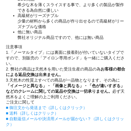
希少な木を薄くスライスする事で、より多くの製品が製作
できる為自然に優しい
高級材がリーズナブル
少量の材料から多くの商品が作り出せるので高級材がリー
ズナブルな価格
他に無い商品
弊社オリジナル商品ですので、他には無い商品
注意事項
1.「ノーマルタイプ」には裏面に接着剤が付いていないタイプで
すので、別販売の「アイロン専用ボンド」を一緒にご購入くださ
い。
2. 弊社の商品は天然木を用いた受注生産の商品の為
お客様の都合
による返品交換は出来ません。
3.天然木の性質上すべての商品が一品物となります。その為に
「イメージと異なる」・「画像と異なる」・「色が違いすぎる」
などのクレームに関しての返品や交換は一切承りません。
必ず天
然木をよくご理解の上ご利用ください。
ご注文に関して
■ 御注文から発送まで（詳しくはクリック）
■ 送料（詳しくはクリック）
■ 自動返信メールや決済用メールが届かない？（詳しくはクリッ
ク）