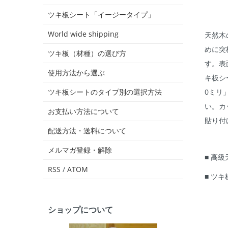
ツキ板シート「イージータイプ」
World wide shipping
天然木
めに突
ツキ板（材種）の選び方
す。表
使用方法から選ぶ
キ板シ
0ミリ
ツキ板シートのタイプ別の選択方法
い。カ
お支払い方法について
貼り付
配送方法・送料について
メルマガ登録・解除
■ 高
RSS
/
ATOM
■ ツ
ショップについて