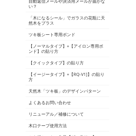
自動返信メールや決済用メールが届かな
い？
「木になるシール」でガラスの花瓶に天
然木をプラス
ツキ板シート専用ボンド
【ノーマルタイプ】+【アイロン専用ボ
ンド】の貼り方
【クイックタイプ】の貼り方
【イージータイプ】+【RQ-V1]】の貼り
方
天然木「ツキ板」のデザインパターン
よくあるお問い合わせ
リニューアル／補修について
木口テープ使用方法