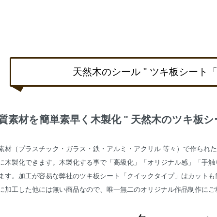
天然木のシール " ツキ板シート
質素材を簡単素早く木製化 " 天然木のツキ板シ
素材（プラスチック・ガラス・鉄・アルミ・アクリル 等々）で作られ
に木製化できます。木製化する事で「高級化」「オリジナル感」「手触
ます。加工が容易な弊社のツキ板シート「クイックタイプ」はカットも
に加工した他には無い商品なので、唯一無二のオリジナル作品制作にご