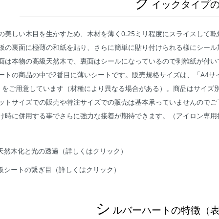
ク
イックタイプ
の美しい木目を生かすため、木材を薄く0.25ミリ程度にスライスして
板の裏面に極薄の和紙を貼り、さらに簡単に貼り付けられる様にシール
面は本物の高級天然木で、裏面はシールになっているので剥離紙が付いて
ートの商品の中で2番目に薄いシートです。販売規格サイズは、「A4サイズ」
」をご用意しています（材種により異なる場合がある）。商品はサイズ
ットサイズでの販売や特注サイズでの販売は基本承っていませんのでご
け時に併用する事でさらに強力な接着が期待できます。（アイロン専用
級天然木化と光の透過（詳しくはクリック）
キ板シートの繋ぎ目（詳しくはクリック）
シ
ルバーハートの特徴（