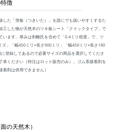
の特徴
乾燥した「突板（つきいた）」を誰にでも扱いやすくするた
加工した物が天然木のツキ板シート「クイックタイプ」で
います。厚みは剥離氏を含めて「0.4ミリ程度」で、ツ
「幅450ミリ×長さ900ミリ」「幅450ミリ×長さ180
別に登録してあるので必要サイズの商品を選択してくださ
了承ください（特注はロット販売のみ）。ゴム系接着剤を
接着剤は併用できません）
表面の天然木）