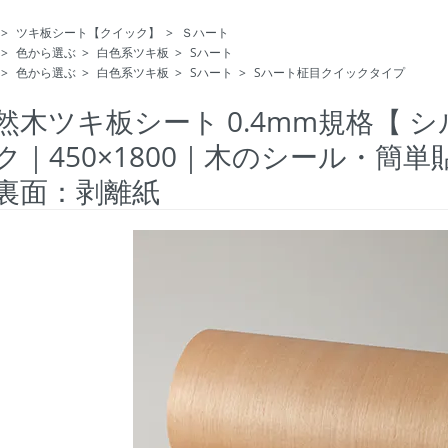
>
ツキ板シート【クイック】
>
Ｓハート
>
色から選ぶ
>
白色系ツキ板
>
Sハート
>
色から選ぶ
>
白色系ツキ板
>
Sハート
>
Sハート柾目クイックタイプ
然木ツキ板シート 0.4mm規格【 
ク｜450×1800｜木のシール・簡
裏面：剥離紙