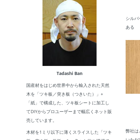
シルバ
ある
Tadashi Ban
国産材をはじめ世界中から輸入された天然
木を「ツキ板／突き板（つきいた）」+
「紙」で構成した、ツキ板シートに加工し
てDIYからプロユーザーまで幅広くネット販
売しています。
弊社は
木材を1ミリ以下に薄くスライスした「ツキ
いただ