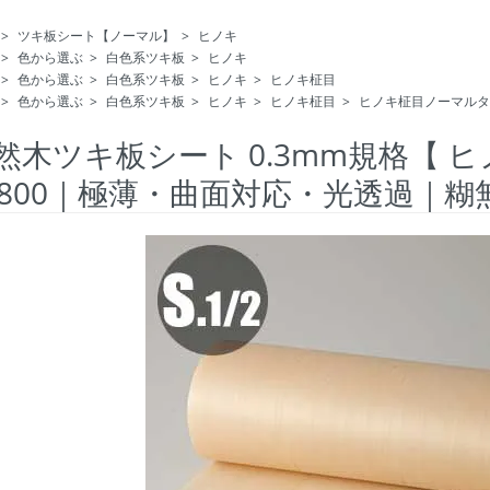
>
ツキ板シート【ノーマル】
>
ヒノキ
>
色から選ぶ
>
白色系ツキ板
>
ヒノキ
>
色から選ぶ
>
白色系ツキ板
>
ヒノキ
>
ヒノキ柾目
>
色から選ぶ
>
白色系ツキ板
>
ヒノキ
>
ヒノキ柾目
>
ヒノキ柾目ノーマルタ
然木ツキ板シート 0.3mm規格【 
1800｜極薄・曲面対応・光透過｜