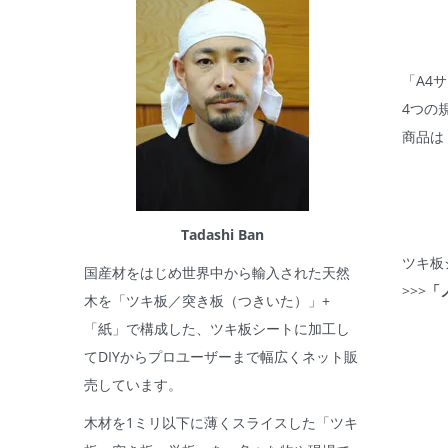
「A4サ
4つの
商品は
Tadashi Ban
ツキ板
国産材をはじめ世界中から輸入された天然
>>>
「
木を「ツキ板／突き板（つきいた）」+
「紙」で構成した、ツキ板シートに加工し
てDIYからプロユーザーまで幅広くネット販
売しています。
木材を1ミリ以下に薄くスライスした「ツキ