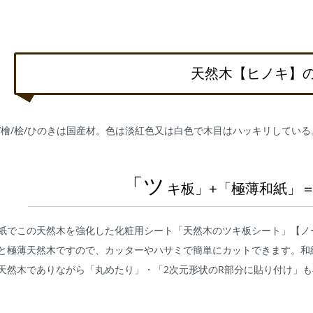
天然木【ヒノキ】
/檜/桧/ひのきは国産材。色は淡紅色又は白色で木目はハッキリしてい
「ツ
キ板」+「極薄和紙」
紙でこの天然木を強化した化粧用シート「天然木のツキ板シート」【ノ
と極薄天然木ですので、カッターやハサミで簡単にカットできます。和
天然木でありながら「丸めたり」・「2次元形状のR部分に貼り付け」