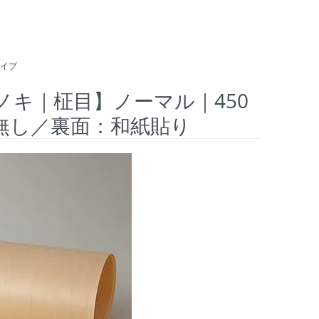
イプ
ヒノキ｜柾目】ノーマル｜450
糊無し／裏面：和紙貼り