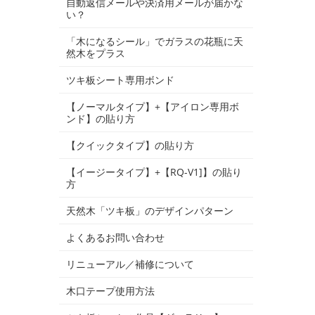
自動返信メールや決済用メールが届かな
い？
「木になるシール」でガラスの花瓶に天
然木をプラス
ツキ板シート専用ボンド
【ノーマルタイプ】+【アイロン専用ボ
ンド】の貼り方
【クイックタイプ】の貼り方
【イージータイプ】+【RQ-V1]】の貼り
方
天然木「ツキ板」のデザインパターン
よくあるお問い合わせ
リニューアル／補修について
木口テープ使用方法