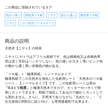
この商品に登録されているタグ
色から選ぶ
桃色系ツキ板
ニヤト
色から選ぶ
桃色系ツキ板
ニヤト
ニヤト柾目ノーマルタイプ
商品の説明
天然木【ニヤト】の特長
ニヤト/ニヤトウはアフリカ産材です。色は桃褐色又は赤褐色導
管は浅く木目はハッキリしない。色の違いが大きく薄いピンク色
の物から濃く黒い赤褐色の物がある。
「ツキ板」+「極薄和紙」＝ノーマルタイプ
極薄和紙でこの天然木を強化した化粧用シート「天然木のツキ板
シート」【ノーマルタイプ】です。この化粧用シートは厚み
「0.3ミリ程度」
と極薄天然木ですので、カッターやハサミで簡
単にカットできます。和紙で強化してあるので細かくカットして
も割れません。さらに、天然木でありながら「丸めたり」・「2
次元形状のR部分に貼り付け」も専用接着剤で出来ます。