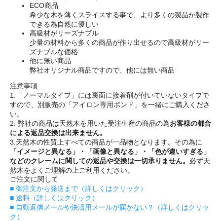
ECO商品
希少な木を薄くスライスする事で、より多くの製品が製作
できる為自然に優しい
高級材がリーズナブル
少量の材料から多くの商品が作り出せるので高級材がリー
ズナブルな価格
他に無い商品
弊社オリジナル商品ですので、他には無い商品
注意事項
1.「ノーマルタイプ」には裏面に接着剤が付いていないタイプで
すので、別販売の「アイロン専用ボンド」を一緒にご購入くださ
い。
2. 弊社の商品は天然木を用いた受注生産の商品の為
お客様の都合
による返品交換は出来ません。
3.天然木の性質上すべての商品が一品物となります。その為に
「イメージと異なる」・「画像と異なる」・「色が違いすぎる」
などのクレームに関しての返品や交換は一切承りません。
必ず天
然木をよくご理解の上ご利用ください。
ご注文に関して
■ 御注文から発送まで（詳しくはクリック）
■ 送料（詳しくはクリック）
■ 自動返信メールや決済用メールが届かない？（詳しくはクリッ
ク）