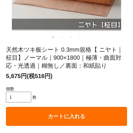
天然木ツキ板シート 0.3mm規格【 ニヤト｜
柾目】ノーマル｜900×1800｜極薄・曲面対
応・光透過｜糊無し／裏面：和紙貼り
5,675円(税516円)
個数
枚
カートに入れる