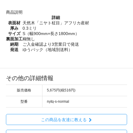
商品説明
詳細
表面材
天然木「ニヤト柾目」アフリカ産材
厚み
0.3ミリ
サイズ
S（幅900mm×長さ1800mm）
裏面加工
糊無し
納期
ご入金確認より3営業日で発送
発送
ゆうパック（地域別送料）
その他の詳細情報
販売価格
5,675円(税516円)
型番
nytq-s-normal
この商品を友達に教える