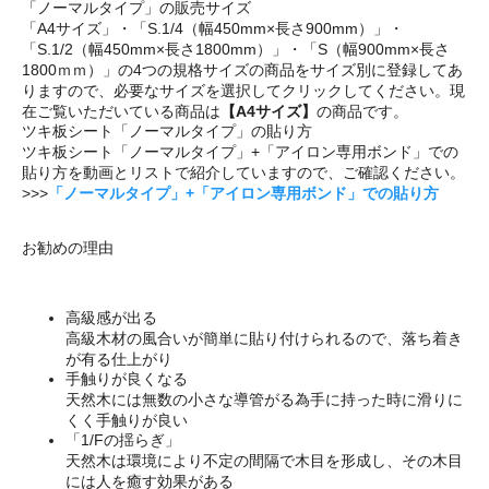
「ノーマルタイプ」の販売サイズ
「A4サイズ」・「S.1/4（幅450mm×長さ900mm）」・
「S.1/2（幅450mm×長さ1800mm）」・「S（幅900mm×長さ
1800ｍｍ）」の4つの規格サイズの商品をサイズ別に登録してあ
りますので、必要なサイズを選択してクリックしてください。現
在ご覧いただいている商品は
【A4サイズ】
の商品です。
ツキ板シート「ノーマルタイプ」の貼り方
ツキ板シート「ノーマルタイプ」+「アイロン専用ボンド」での
貼り方を動画とリストで紹介していますので、ご確認ください。
>>>
「ノーマルタイプ」+「アイロン専用ボンド」での貼り方
お勧めの理由
高級感が出る
高級木材の風合いが簡単に貼り付けられるので、落ち着き
が有る仕上がり
手触りが良くなる
天然木には無数の小さな導管がる為手に持った時に滑りに
くく手触りが良い
「1/Fの揺らぎ」
天然木は環境により不定の間隔で木目を形成し、その木目
には人を癒す効果がある