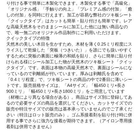
り付ける事で簡単に木製化できます。木製化する事で「高級化」
「オリジナル感」「手触りの向上」「プレミアム感の付加」「癒
しの付加」を同時に行えます。加工が容易な弊社のツキ板シート
「クイックタイプ」はカットも簡単・貼り付けも簡単です。レア
な高級天然木をそのままシールに加工した他には無い商品なの
で、唯一無二のオリジナル作品制作にご利用いただけます。
クイックタイプの特徴
天然木の美しい木目を生かすため、木材を薄く0.25ミリ程度にス
ライスして乾燥した「突板（つきいた）」を誰にでも扱いやすく
するために突板の裏面に極薄の和紙を貼り、さらに簡単に貼り付
けられる様にシール加工した物が天然木のツキ板シート「クイッ
クタイプ」です。表面は本物の高級天然木で、裏面はシールにな
っているので剥離紙が付いています。厚みは剥離氏を含めて
「0.4ミリ程度」で、ツキ板シートの商品の中で2番目に薄いシー
トです。販売規格サイズは、「A4サイズ」「幅450ミリ×長さ
900ミリ」「幅450ミリ×長さ1800ミリ」をご用意しています
（材種により異なる場合がある）。商品はサイズ別に登録してあ
るので必要サイズの商品を選択してください。カットサイズでの
販売や特注サイズでの販売は基本承っていませんのでご了承くだ
さい（特注はロット販売のみ）。ゴム系接着剤を貼り付け時に併
用する事でさらに強力な接着が期待できます。（アイロン専用接
着剤は併用できません）