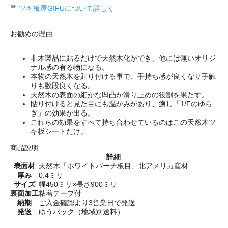
ツキ板屋GIFUについて詳しく
お勧めの理由
非木製品に貼るだけで天然木化ができ、他には無いオリジ
ナル感の有る物になる。
本物の天然木を貼り付ける事で、手持ち感が良くなり手触
りも数段良くなる。
天然木の表面の細かな凹凸が滑り止めの役割を果たす。
貼り付けると見た目にも温かみがあり、癒し「1/Fのゆら
ぎ」の効果が出る。
これらの効果をすべて持ち合わせているのはこの天然木ツ
キ板シートだけ。
商品説明
詳細
表面材
天然木「ホワイトバーチ板目」北アメリカ産材
厚み
0.4ミリ
サイズ
幅450ミリ×長さ900ミリ
裏面加工
粘着テープ付
納期
ご入金確認より3営業日で発送
発送
ゆうパック（地域別送料）