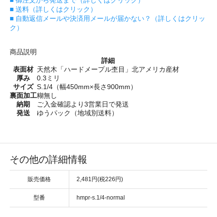
■ 送料（詳しくはクリック）
■ 自動返信メールや決済用メールが届かない？（詳しくはクリッ
ク）
商品説明
詳細
表面材
天然木「ハードメープル杢目」北アメリカ産材
厚み
0.3ミリ
サイズ
S.1/4（幅450mm×長さ900mm）
裏面加工
糊無し
納期
ご入金確認より3営業日で発送
発送
ゆうパック（地域別送料）
その他の詳細情報
販売価格
2,481円(税226円)
型番
hmpr-s.1/4-normal