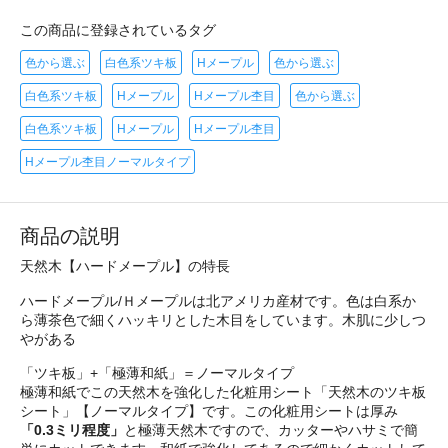
この商品に登録されているタグ
色から選ぶ
白色系ツキ板
Hメープル
色から選ぶ
白色系ツキ板
Hメープル
Hメープル杢目
色から選ぶ
白色系ツキ板
Hメープル
Hメープル杢目
Hメープル杢目ノーマルタイプ
商品の説明
天然木【ハードメープル】の特長
ハードメープル/Ｈメープルは北アメリカ産材です。色は白系か
ら薄茶色で細くハッキリとした木目をしています。木肌に少しつ
やがある
「ツキ板」+「極薄和紙」＝ノーマルタイプ
極薄和紙でこの天然木を強化した化粧用シート「天然木のツキ板
シート」【ノーマルタイプ】です。この化粧用シートは厚み
「0.3ミリ程度」
と極薄天然木ですので、カッターやハサミで簡