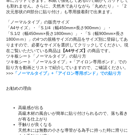
単にカットできます。和紙で強化してあるので細かくカットして
も割れません。さらに、天然木でありながら「丸めたり」・「2
次元形状のR部分に貼り付け」も専用接着剤で出来ます。
「ノーマルタイプ」の販売サイズ
「A4サイズ」・「S.1/4（幅450mm×長さ900mm）」・
「S.1/2（幅450mm×長さ1800mm）」・「S（幅900mm×長さ
1800ｍｍ）」の4つの規格サイズの商品をサイズ別に登録してあ
りますので、必要なサイズを選択してクリックしてください。現
在ご覧いただいている商品は
【A4サイズ】
の商品です。
ツキ板シート「ノーマルタイプ」の貼り方
ツキ板シート「ノーマルタイプ」+「アイロン専用ボンド」での
貼り方を動画とリストで紹介していますので、ご確認ください。
>>>
「ノーマルタイプ」+「アイロン専用ボンド」での貼り方
お勧めの理由
高級感が出る
高級木材の風合いが簡単に貼り付けられるので、落ち着き
が有る仕上がり
手触りが良くなる
天然木には無数の小さな導管がる為手に持った時に滑りに