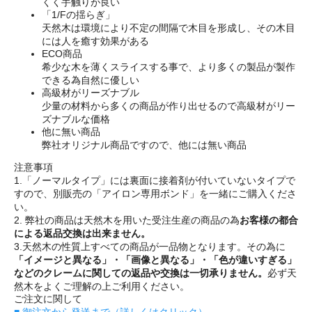
くく手触りが良い
「1/Fの揺らぎ」
天然木は環境により不定の間隔で木目を形成し、その木目
には人を癒す効果がある
ECO商品
希少な木を薄くスライスする事で、より多くの製品が製作
できる為自然に優しい
高級材がリーズナブル
少量の材料から多くの商品が作り出せるので高級材がリー
ズナブルな価格
他に無い商品
弊社オリジナル商品ですので、他には無い商品
注意事項
1.「ノーマルタイプ」には裏面に接着剤が付いていないタイプで
すので、別販売の「アイロン専用ボンド」を一緒にご購入くださ
い。
2. 弊社の商品は天然木を用いた受注生産の商品の為
お客様の都合
による返品交換は出来ません。
3.天然木の性質上すべての商品が一品物となります。その為に
「イメージと異なる」・「画像と異なる」・「色が違いすぎる」
などのクレームに関しての返品や交換は一切承りません。
必ず天
然木をよくご理解の上ご利用ください。
ご注文に関して
■ 御注文から発送まで（詳しくはクリック）