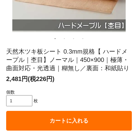
天然木ツキ板シート 0.3mm規格【 ハードメ
ープル｜杢目】ノーマル｜450×900｜極薄・
曲面対応・光透過｜糊無し／裏面：和紙貼り
2,481円(税226円)
個数
枚
カートに入れる