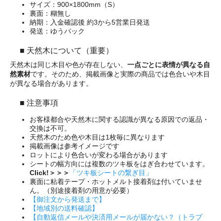
サイズ：900×1800mm（S）
裏面：糊無し
納期：入金確認後 約3から5営業日発送
発送：ゆうパック
■ 天然木について（重要）
天然木は同じ木目や色が存在しない、
一点ごとに表情が異なる自
然素材
です。そのため、掲載画像と実際の商品では色合いや木目
が異なる場合があります。
■ 注意事項
お客様都合や天然木に関する認識が異なる原因での返品・
交換は不可。
天然木のため色や木目は1枚毎に異なります
掲載画像は参考イメージです
ロットにより色合いが変わる場合があります
シートの幅方向には複数のツキ板をはぎ合わせています。
Click!＞＞＞
「ツキ板シートの繋ぎ目」
裏面に粘着テープ・ホットメルト接着剤は付いていませ
ん。（別途接着剤の用意が必要）
【御注文から発送まで】
【地域別の送料確認】
【自動返信メールや決済用メールが届かない？（トラブ