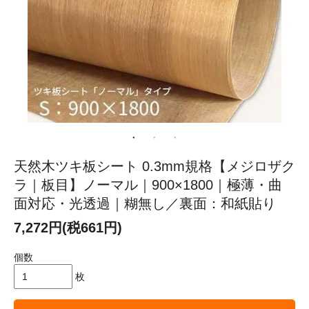
天然木ツキ板シート 0.3mm規格【メジロザク
ラ｜板目】ノーマル｜900×1800｜極薄・曲
面対応・光透過｜糊無し／裏面：和紙貼り
7,272円(税661円)
個数
枚