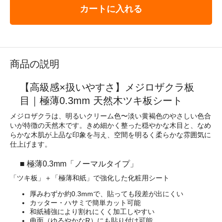
カートに入れる
商品の説明
【高級感×扱いやすさ】メジロザクラ板
目｜極薄0.3mm 天然木ツキ板シート
メジロザクラは、明るいクリーム色〜淡い黄褐色のやさしい色合
いが特徴の天然木です。きめ細かく整った穏やかな木目と、なめ
らかな木肌が上品な印象を与え、空間を明るく柔らかな雰囲気に
仕上げます。
■ 極薄0.3mm「ノーマルタイプ」
「ツキ板」＋「極薄和紙」で強化した化粧用シート
厚みわずか約0.3mmで、貼っても段差が出にくい
カッター・ハサミで簡単カット可能
和紙補強により割れにくく加工しやすい
曲面（ゆるやかなR）にも貼り付け可能