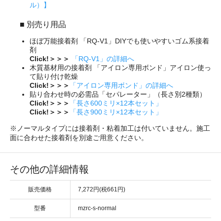
ル）】
■ 別売り用品
ほぼ万能接着剤 「RQ-V1」DIYでも使いやすいゴム系接着
剤
Click!＞＞＞
「RQ-V1」の詳細へ
木質基材用の接着剤 「アイロン専用ボンド」アイロン使っ
て貼り付け乾燥
Click!＞＞＞
「アイロン専用ボンド」の詳細へ
貼り合わせ時の必需品「セパレーター」（長さ別2種類）
Click!＞＞＞
「長さ600ミリ×12本セット」
Click!＞＞＞
「長さ900ミリ×12本セット」
※ノーマルタイプには接着剤・粘着加工は付いていません。施工
面に合わせた接着剤を別途ご用意ください。
その他の詳細情報
販売価格
7,272円(税661円)
型番
mzrc-s-normal