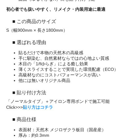
初心者でも扱いやすく、リメイク・内装用途に最適
■ この商品のサイズ
S（幅900mm × 長さ1800mm）
■ 選ばれる理由
貼るだけで本物の天然木の高級感
手に馴染む、自然素材ならではの心地よい質感
木目の「1/fゆらぎ」による癒し効果
薄くスライスすることで実現した環境配慮（ECO）
高級材なのにコストパフォーマンスが高い
他には無いオリジナル商品
■ 貼り付け方法
「ノーマルタイプ」＋アイロン専用ボンドで施工可能
Click>>>
貼り方はコチラ
■ 商品仕様
表面材：天然木 メジロザクラ板目（国産産）
厚み：約0.3mm