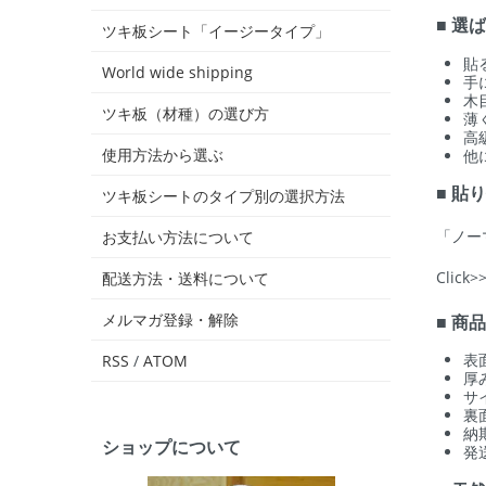
■ 選
ツキ板シート「イージータイプ」
貼
World wide shipping
手
木
ツキ板（材種）の選び方
薄
高
使用方法から選ぶ
他
■ 貼
ツキ板シートのタイプ別の選択方法
「ノー
お支払い方法について
Click>
配送方法・送料について
メルマガ登録・解除
■ 商
表
RSS
/
ATOM
厚
サイ
裏
納
ショップについて
発