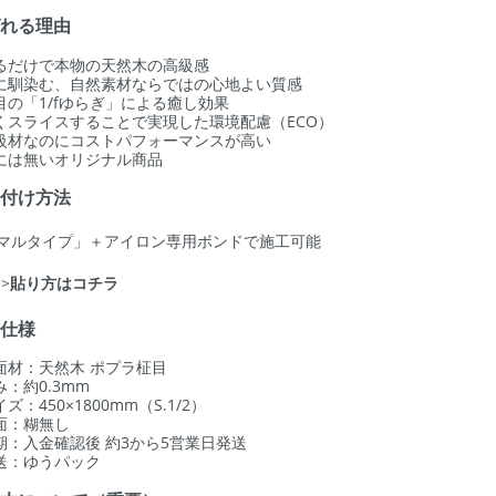
ばれる理由
るだけで本物の天然木の高級感
に馴染む、自然素材ならではの心地よい質感
目の「1/fゆらぎ」による癒し効果
くスライスすることで実現した環境配慮（ECO）
級材なのにコストパフォーマンスが高い
には無いオリジナル商品
り付け方法
マルタイプ」＋アイロン専用ボンドで施工可能
>>
貼り方はコチラ
品仕様
面材：天然木 ポプラ柾目
み：約0.3mm
ズ：450×1800mm（S.1/2）
面：糊無し
期：入金確認後 約3から5営業日発送
送：ゆうパック