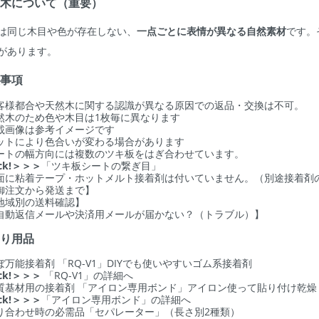
然木について（重要）
は同じ木目や色が存在しない、
一点ごとに表情が異なる自然素材
です。
があります。
意事項
客様都合や天然木に関する認識が異なる原因での返品・交換は不可。
然木のため色や木目は1枚毎に異なります
載画像は参考イメージです
ットにより色合いが変わる場合があります
ートの幅方向には複数のツキ板をはぎ合わせています。
ick!＞＞＞
「ツキ板シートの繋ぎ目」
面に粘着テープ・ホットメルト接着剤は付いていません。（別途接着剤
御注文から発送まで】
地域別の送料確認】
自動返信メールや決済用メールが届かない？（トラブル）】
売り用品
ぼ万能接着剤 「RQ-V1」DIYでも使いやすいゴム系接着剤
ick!＞＞＞
「RQ-V1」の詳細へ
質基材用の接着剤 「アイロン専用ボンド」アイロン使って貼り付け乾燥
ick!＞＞＞
「アイロン専用ボンド」の詳細へ
り合わせ時の必需品「セパレーター」（長さ別2種類）