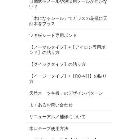
自動返信メールや決済用メールが届かな
い？
「木になるシール」でガラスの花瓶に天
然木をプラス
ツキ板シート専用ボンド
【ノーマルタイプ】+【アイロン専用ボ
ンド】の貼り方
【クイックタイプ】の貼り方
【イージータイプ】+【RQ-V1]】の貼り
方
天然木「ツキ板」のデザインパターン
よくあるお問い合わせ
リニューアル／補修について
木口テープ使用方法