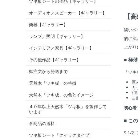
ツキ板シートの作品【ギャラリー】
オーディオ／スピーカー【ギャラリー】
【高
楽器【ギャラリー】
淡いベ
ランプ／照明【ギャラリー】
的に流
上がり
インテリア／家具【ギャラリー】
■ 極
その他作品【ギャラリー】
御注文から発送まで
「ツキ
厚
天然木「ツキ板」の特徴
カ
和
天然木「ツキ板」の色とイメージ
曲
４０年以上天然木「ツキ板」を製作して
初心者
います
■ こ
各商品の送料
S.1/
ツキ板シート「クイックタイプ」