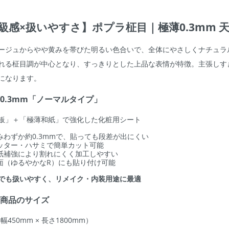
級感×扱いやすさ】ポプラ柾目｜極薄0.3mm 
ージュからやや黄みを帯びた明るい色合いで、全体にやさしくナチュラ
れる柾目調が中心となり、すっきりとした上品な表情が特徴。主張しす
になります。
薄0.3mm「ノーマルタイプ」
板」＋「極薄和紙」で強化した化粧用シート
みわずか約0.3mmで、貼っても段差が出にくい
ッター・ハサミで簡単カット可能
紙補強により割れにくく加工しやすい
面（ゆるやかなR）にも貼り付け可能
でも扱いやすく、リメイク・内装用途に最適
の商品のサイズ
2（幅450mm × 長さ1800mm）