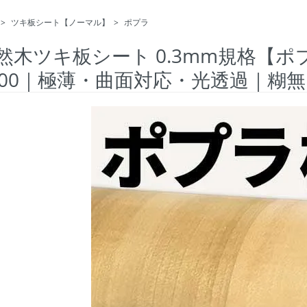
>
ツキ板シート【ノーマル】
>
ポプラ
然木ツキ板シート 0.3mm規格【ポ
800｜極薄・曲面対応・光透過｜糊