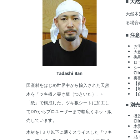
■ 天
天然木
る場合
■ 注
お
天
掲
ロ
シ
Cl
Tadashi Ban
裏
【
国産材をはじめ世界中から輸入された天然
【
【
木を「ツキ板／突き板（つきいた）」+
「紙」で構成した、ツキ板シートに加工し
■ 別
てDIYからプロユーザーまで幅広くネット販
ほ
売しています。
Cl
木
Cl
木材を1ミリ以下に薄くスライスした「ツキ
貼