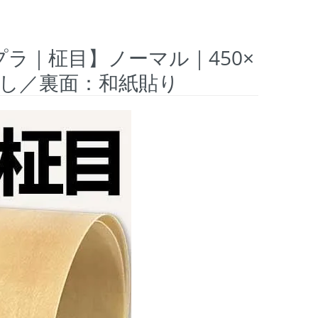
プラ｜柾目】ノーマル｜450×
無し／裏面：和紙貼り