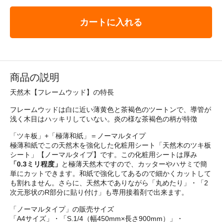
カートに入れる
商品の説明
天然木【フレームウッド】の特長
フレームウッドは白に近い薄黄色と茶褐色のツートンで、導管が
浅く木目はハッキリしていない。炎の様な茶褐色の柄が特徴
「ツキ板」+「極薄和紙」＝ノーマルタイプ
極薄和紙でこの天然木を強化した化粧用シート「天然木のツキ板
シート」【ノーマルタイプ】です。この化粧用シートは厚み
「0.3ミリ程度」
と極薄天然木ですので、カッターやハサミで簡
単にカットできます。和紙で強化してあるので細かくカットして
も割れません。さらに、天然木でありながら「丸めたり」・「2
次元形状のR部分に貼り付け」も専用接着剤で出来ます。
「ノーマルタイプ」の販売サイズ
「A4サイズ」・「S.1/4（幅450mm×長さ900mm）」・