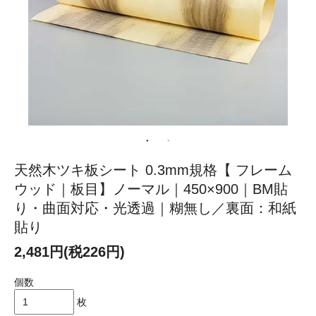
天然木ツキ板シート 0.3mm規格【 フレーム
ウッド｜板目】ノーマル｜450×900｜BM貼
り・曲面対応・光透過｜糊無し／裏面：和紙
貼り
2,481円(税226円)
個数
枚