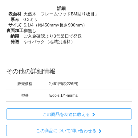
詳細
表面材
天然木「フレームウッドBM貼り板目」
厚み
0.3ミリ
サイズ
S.1/4（幅450mm×長さ900mm）
裏面加工
糊無し
納期
ご入金確認より3営業日で発送
発送
ゆうパック（地域別送料）
その他の詳細情報
販売価格
2,481円(税226円)
型番
fwdc-s.1/4-normal
この商品を友達に教える
この商品について問い合わせる