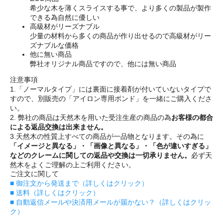
希少な木を薄くスライスする事で、より多くの製品が製作
できる為自然に優しい
高級材がリーズナブル
少量の材料から多くの商品が作り出せるので高級材がリー
ズナブルな価格
他に無い商品
弊社オリジナル商品ですので、他には無い商品
注意事項
1.「ノーマルタイプ」には裏面に接着剤が付いていないタイプで
すので、別販売の「アイロン専用ボンド」を一緒にご購入くださ
い。
2. 弊社の商品は天然木を用いた受注生産の商品の為
お客様の都合
による返品交換は出来ません。
3.天然木の性質上すべての商品が一品物となります。その為に
「イメージと異なる」・「画像と異なる」・「色が違いすぎる」
などのクレームに関しての返品や交換は一切承りません。
必ず天
然木をよくご理解の上ご利用ください。
ご注文に関して
■ 御注文から発送まで（詳しくはクリック）
■ 送料（詳しくはクリック）
■ 自動返信メールや決済用メールが届かない？（詳しくはクリッ
ク）