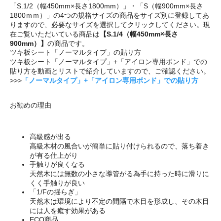
「S.1/2（幅450mm×長さ1800mm）」・「S（幅900mm×長さ
1800ｍｍ）」の4つの規格サイズの商品をサイズ別に登録してあ
りますので、必要なサイズを選択してクリックしてください。現
在ご覧いただいている商品は
【S.1/4（幅450mm×長さ
900mm）】
の商品です。
ツキ板シート「ノーマルタイプ」の貼り方
ツキ板シート「ノーマルタイプ」+「アイロン専用ボンド」での
貼り方を動画とリストで紹介していますので、ご確認ください。
>>>
「ノーマルタイプ」+「アイロン専用ボンド」での貼り方
お勧めの理由
高級感が出る
高級木材の風合いが簡単に貼り付けられるので、落ち着き
が有る仕上がり
手触りが良くなる
天然木には無数の小さな導管がる為手に持った時に滑りに
くく手触りが良い
「1/Fの揺らぎ」
天然木は環境により不定の間隔で木目を形成し、その木目
には人を癒す効果がある
ECO商品