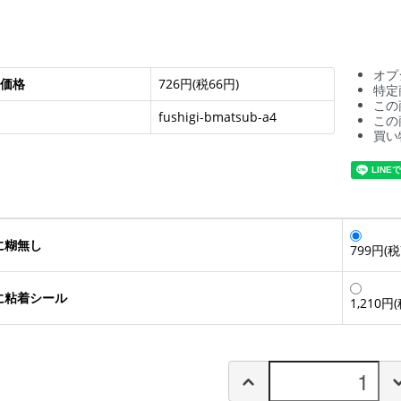
オプ
価格
726円(税66円)
特定
この
fushigi-bmatsub-a4
この
買い
に糊無し
799円(税
に粘着シール
1,210円