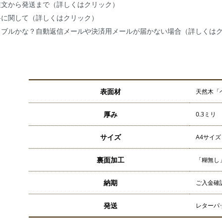
注文から発送まで（詳しくはクリック）
料に関して（詳しくはクリック）
ラブルかな？自動返信メールや決済用メールが届かない場合（詳しくは
表面材
天然木「
厚み
0.3ミリ
サイズ
A4サイズ
裏面加工
「糊無し
納期
ご入金確
発送
レターパ