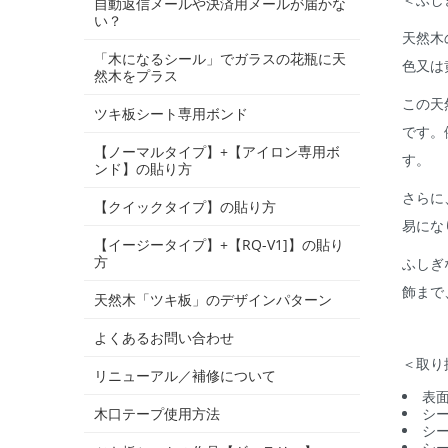
自動返信メールや決済用メールが届かな
い？
天然木
「木になるシール」でガラスの花瓶に天
色又は
然木をプラス
この天
ツキ板シート専用ボンド
です。
【ノーマルタイプ】+【アイロン専用ボ
す。
ンド】の貼り方
さらに
【クイックタイプ】の貼り方
易にな
【イージータイプ】+【RQ-V1]】の貼り
方
ふしぎ
飾まで
天然木「ツキ板」のデザインパターン
よくあるお問い合わせ
＜取り
リニューアル／補修について
表
シ
木口テープ使用方法
シ
シ