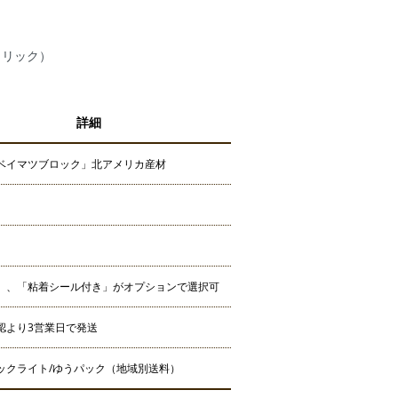
クリック）
詳細
ベイマツブロック」北アメリカ産材
」、「粘着シール付き」がオプションで選択可
認より3営業日で発送
ックライト/ゆうパック（地域別送料）