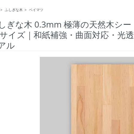
>
ふしぎな木
>
ベイマツ
しぎな木 0.3mm 極薄の天然木シ
4サイズ｜和紙補強・曲面対応・光透過
アル