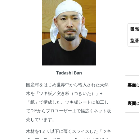
販売
型番
Tadashi Ban
国産材をはじめ世界中から輸入された天然
裏面
木を「ツキ板／突き板（つきいた）」+
「紙」で構成した、ツキ板シートに加工し
裏面
てDIYからプロユーザーまで幅広くネット販
売しています。
木材を1ミリ以下に薄くスライスした「ツキ