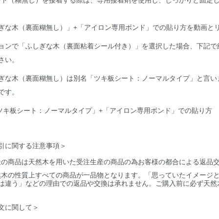
ぎな木（裏面糊無し）」+「アイロン専用ボンド」での貼り方を動画と
ョンで「ふしぎな木（裏面粘着シール付き）」を選択した場合、下記で
さい。
ぎな木（裏面糊無し）は別名「ツキ板シート：ノーマルタイプ」と言い
です。
ツキ板シート：ノーマルタイプ」+「アイロン専用ボンド」での貼り方
引に関する注意事項＞
社の商品は天然木を用いた受注生産の商品の為お客様の都合による返品
然木の性質上すべての商品が一品物となります。「思っていたイメージ
は違う」などの理由での返品や交換は承れません。ご購入前に必ず天然
文に関して＞