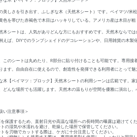
の美しさを引き出す、ふしぎな木（天然木シート）です。ベイマツ/米松
黄色を帯びた赤褐色で木目はハッキリしている。アメリカ産は木目が粗
然木シートは、人気がありどんな方にもおすすめです。天然木ならでは
例えば、DIYでのランプシェイドのデコレーションや、日用雑貨の木製
、このシートは丸めたり、R部分に貼り付けることも可能です。専用接
ります。自由自在に使えるので、創造性を発揮できる利用者にとって魅
な木【ベイマツ：ブロック】天然木シートの利用シーンは広範です。家
、どんな場所でも活躍します。天然木の温もりが空間を優雅に演出し、
扱い注意事項＞
面を保護するため、直射日光や高温な場所への長時間の曝露は避けてく
ートの湿気や水濡れを避け、乾燥した場所で保管してください。
ートを刃物でカットする際は、ケガに十分注意してください。
ート（糊無し）を接着する際は、専用接着剤を使用し、しっかりと固定