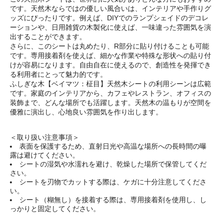
です。天然木ならではの優しい風合いは、インテリアや手作りグ
ッズにぴったりです。例えば、DIYでのランプシェイドのデコレ
ーションや、日用雑貨の木製化に使えば、一味違った雰囲気を演
出することができます。
さらに、このシートは丸めたり、R部分に貼り付けることも可能
です。専用接着剤を使えば、細かな作業や特殊な形状への貼り付
けが容易になります。自由自在に使えるので、創造性を発揮でき
る利用者にとって魅力的です。
ふしぎな木【ベイマツ：柾目】天然木シートの利用シーンは広範
です。家庭のインテリアから、カフェやレストラン、オフィスの
装飾まで、どんな場所でも活躍します。天然木の温もりが空間を
優雅に演出し、心地良い雰囲気を作り出します。
＜取り扱い注意事項＞
表面を保護するため、直射日光や高温な場所への長時間の曝
露は避けてください。
シートの湿気や水濡れを避け、乾燥した場所で保管してくだ
さい。
シートを刃物でカットする際は、ケガに十分注意してくださ
い。
シート（糊無し）を接着する際は、専用接着剤を使用し、し
っかりと固定してください。