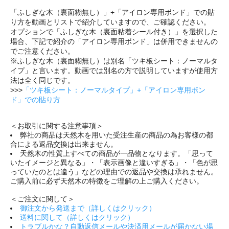
「ふしぎな木（裏面糊無し）」+「アイロン専用ボンド」での貼
り方を動画とリストで紹介していますので、ご確認ください。
オプションで「ふしぎな木（裏面粘着シール付き）」を選択した
場合、下記で紹介の「アイロン専用ボンド」は併用できませんの
でご注意ください。
※ふしぎな木（裏面糊無し）は別名「ツキ板シート：ノーマルタ
イプ」と言います。動画では別名の方で説明していますが使用方
法は全く同じです。
>>>
「ツキ板シート：ノーマルタイプ」+「アイロン専用ボン
ド」での貼り方
＜お取引に関する注意事項＞
弊社の商品は天然木を用いた受注生産の商品の為お客様の都
合による返品交換は出来ません。
天然木の性質上すべての商品が一品物となります。「思って
いたイメージと異なる」・「表示画像と違いすぎる」・「色が思
っていたのとは違う」などの理由での返品や交換は承れません。
ご購入前に必ず天然木の特徴をご理解の上ご購入ください。
＜ご注文に関して＞
御注文から発送まで（詳しくはクリック）
送料に関して（詳しくはクリック）
トラブルかな？自動返信メールや決済用メールが届かない場