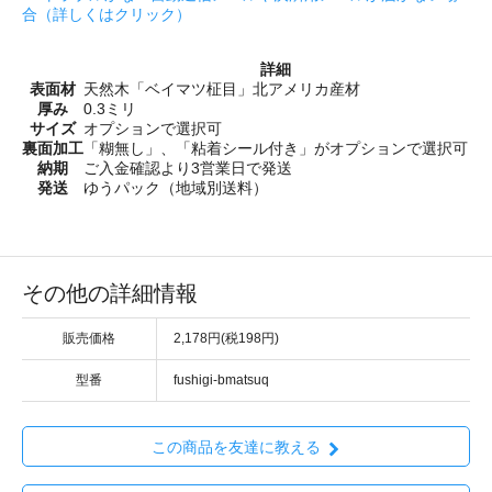
合（詳しくはクリック）
詳細
表面材
天然木「ベイマツ柾目」北アメリカ産材
厚み
0.3ミリ
サイズ
オプションで選択可
裏面加工
「糊無し」、「粘着シール付き」がオプションで選択可
納期
ご入金確認より3営業日で発送
発送
ゆうパック（地域別送料）
その他の詳細情報
販売価格
2,178円(税198円)
型番
fushigi-bmatsuq
この商品を友達に教える