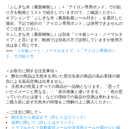
「ふしぎな木（裏面糊無し）」+「アイロン専用ボンド」での貼
り方を動画とリストで紹介していますので、ご確認ください。
オプションで「ふしぎな木（裏面粘着シール付き）」を選択した
場合、下記で紹介の「アイロン専用ボンド」は併用できませんの
でご注意ください。
※ふしぎな木（裏面糊無し）は別名「ツキ板シート：ノーマルタ
イプ」と言います。動画では別名の方で説明していますが使用方
法は全く同じです。
>>>
「ツキ板シート：ノーマルタイプ」+「アイロン専用ボン
ド」での貼り方
＜お取引に関する注意事項＞
弊社の商品は天然木を用いた受注生産の商品の為お客様の都
合による返品交換は出来ません。
天然木の性質上すべての商品が一品物となります。「思って
いたイメージと異なる」・「表示画像と違いすぎる」・「色が思
っていたのとは違う」などの理由での返品や交換は承れません。
ご購入前に必ず天然木の特徴をご理解の上ご購入ください。
＜ご注文に関して＞
御注文から発送まで（詳しくはクリック）
送料に関して（詳しくはクリック）
トラブルかな？自動返信メールや決済用メールが届かない場