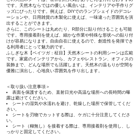
です。天然木ならではの優しい風合いは、インテリアや手作りグ
ッズにぴったりです。例えば、DIYでのランプシェイドのデコレ
ーションや、日用雑貨の木製化に使えば、一味違った雰囲気を演
出することができます。
さらに、このシートは丸めたり、R部分に貼り付けることも可能
です。専用接着剤を使えば、細かな作業や特殊な形状への貼り付
けが容易になります。自由自在に使えるので、創造性を発揮でき
る利用者にとって魅力的です。
ふしぎな木【ベイツガ：柾目】天然木シートの利用シーンは広範
です。家庭のインテリアから、カフェやレストラン、オフィスの
装飾まで、どんな場所でも活躍します。天然木の温もりが空間を
優雅に演出し、心地良い雰囲気を作り出します。
＜取り扱い注意事項＞
表面を保護するため、直射日光や高温な場所への長時間の曝
露は避けてください。
シートの湿気や水濡れを避け、乾燥した場所で保管してくだ
さい。
シートを刃物でカットする際は、ケガに十分注意してくださ
い。
シート（糊無し）を接着する際は、専用接着剤を使用し、し
っかりと固定してください。