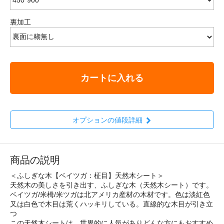
裏加工
カートに入れる
オプションの値段詳細
商品の説明
＜ふしぎな木【ベイツガ：柾目】天然木シート＞
天然木の美しさを引き出す、ふしぎな木（天然木シート）です。
ベイツガ/米栂/米ツガは北アメリカ産材の木材です。色は淡紅色
又は白色で木目は荒くハッキリしている。直線的な木目が引き立
つ
この天然木シートは、世界的に人気がありどんな方にもおすすめ