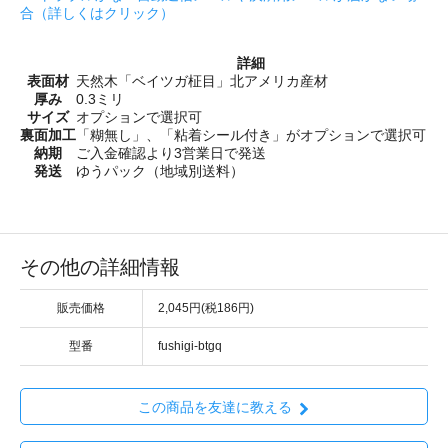
合（詳しくはクリック）
詳細
表面材
天然木「ベイツガ柾目」北アメリカ産材
厚み
0.3ミリ
サイズ
オプションで選択可
裏面加工
「糊無し」、「粘着シール付き」がオプションで選択可
納期
ご入金確認より3営業日で発送
発送
ゆうパック（地域別送料）
その他の詳細情報
販売価格
2,045円(税186円)
型番
fushigi-btgq
この商品を友達に教える