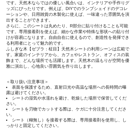
です。天然木ならではの優しい風合いは、インテリアや手作りグ
ッズにぴったりです。例えば、DIYでのランプシェイドのデコレ
ーションや、日用雑貨の木製化に使えば、一味違った雰囲気を演
出することができます。
さらに、このシートは丸めたり、R部分に貼り付けることも可能
です。専用接着剤を使えば、細かな作業や特殊な形状への貼り付
けが容易になります。自由自在に使えるので、創造性を発揮でき
る利用者にとって魅力的です。
ふしぎな木【ゼブラ：柾目】天然木シートの利用シーンは広範で
す。家庭のインテリアから、カフェやレストラン、オフィスの装
飾まで、どんな場所でも活躍します。天然木の温もりが空間を優
雅に演出し、心地良い雰囲気を作り出します。
＜取り扱い注意事項＞
表面を保護するため、直射日光や高温な場所への長時間の曝
露は避けてください。
シートの湿気や水濡れを避け、乾燥した場所で保管してくだ
さい。
シートを刃物でカットする際は、ケガに十分注意してくださ
い。
シート（糊無し）を接着する際は、専用接着剤を使用し、し
っかりと固定してください。