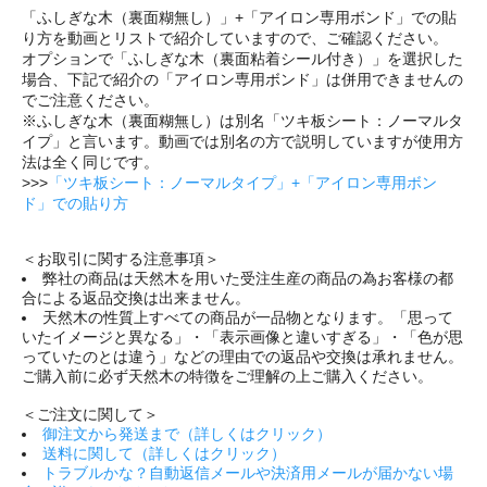
「ふしぎな木（裏面糊無し）」+「アイロン専用ボンド」での貼
り方を動画とリストで紹介していますので、ご確認ください。
オプションで「ふしぎな木（裏面粘着シール付き）」を選択した
場合、下記で紹介の「アイロン専用ボンド」は併用できませんの
でご注意ください。
※ふしぎな木（裏面糊無し）は別名「ツキ板シート：ノーマルタ
イプ」と言います。動画では別名の方で説明していますが使用方
法は全く同じです。
>>>
「ツキ板シート：ノーマルタイプ」+「アイロン専用ボン
ド」での貼り方
＜お取引に関する注意事項＞
弊社の商品は天然木を用いた受注生産の商品の為お客様の都
合による返品交換は出来ません。
天然木の性質上すべての商品が一品物となります。「思って
いたイメージと異なる」・「表示画像と違いすぎる」・「色が思
っていたのとは違う」などの理由での返品や交換は承れません。
ご購入前に必ず天然木の特徴をご理解の上ご購入ください。
＜ご注文に関して＞
御注文から発送まで（詳しくはクリック）
送料に関して（詳しくはクリック）
トラブルかな？自動返信メールや決済用メールが届かない場