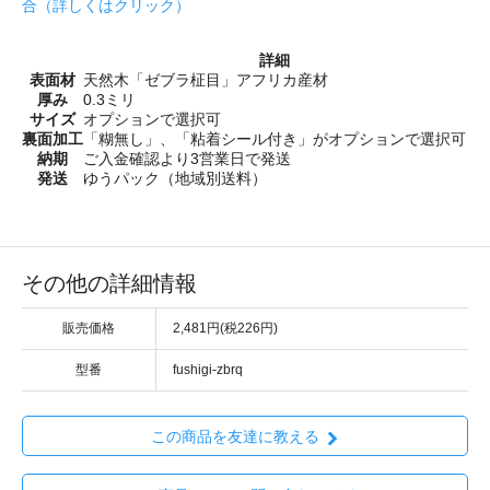
合（詳しくはクリック）
詳細
表面材
天然木「ゼブラ柾目」アフリカ産材
厚み
0.3ミリ
サイズ
オプションで選択可
裏面加工
「糊無し」、「粘着シール付き」がオプションで選択可
納期
ご入金確認より3営業日で発送
発送
ゆうパック（地域別送料）
その他の詳細情報
販売価格
2,481円(税226円)
型番
fushigi-zbrq
この商品を友達に教える