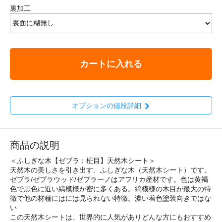
裏加工
カートに入れる
オプションの値段詳細
商品の説明
＜ふしぎな木【ゼブラ：柾目】天然木シート＞
天然木の美しさを引き出す、ふしぎな木（天然木シート）です。
ゼブラ/ゼブラウッド/ゼブラーノはアフリカ産材です。色は黄褐
色で黒色に近い縞模様が密に多くある。縞模様の木目が最大の特
徴で他の材種にはには見られない特徴。濃い着色塗装向きではな
い
この天然木シートは、世界的に人気がありどんな方にもおすすめ