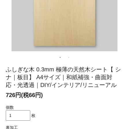
ふしぎな木 0.3mm 極薄の天然木シート【 シ
ナ｜板目】 A4サイズ｜和紙補強・曲面対
応・光透過｜DIY/インテリア/リニューアル
726円(税66円)
個数
枚
裏加工