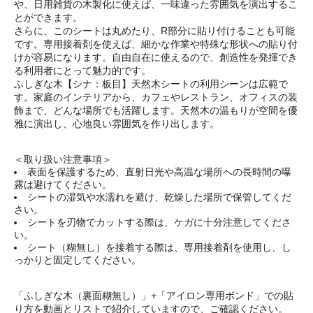
や、日用雑貨の木製化に使えば、一味違った雰囲気を演出するこ
とができます。
さらに、このシートは丸めたり、R部分に貼り付けることも可能
です。専用接着剤を使えば、細かな作業や特殊な形状への貼り付
けが容易になります。自由自在に使えるので、創造性を発揮でき
る利用者にとって魅力的です。
ふしぎな木【シナ：板目】天然木シートの利用シーンは広範で
す。家庭のインテリアから、カフェやレストラン、オフィスの装
飾まで、どんな場所でも活躍します。天然木の温もりが空間を優
雅に演出し、心地良い雰囲気を作り出します。
＜取り扱い注意事項＞
表面を保護するため、直射日光や高温な場所への長時間の曝
露は避けてください。
シートの湿気や水濡れを避け、乾燥した場所で保管してくだ
さい。
シートを刃物でカットする際は、ケガに十分注意してくださ
い。
シート（糊無し）を接着する際は、専用接着剤を使用し、し
っかりと固定してください。
「ふしぎな木（裏面糊無し）」+「アイロン専用ボンド」での貼
り方を動画とリストで紹介していますので、ご確認ください。