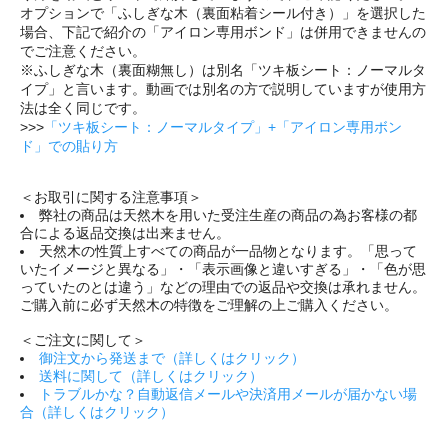
オプションで「ふしぎな木（裏面粘着シール付き）」を選択した
場合、下記で紹介の「アイロン専用ボンド」は併用できませんの
でご注意ください。
※ふしぎな木（裏面糊無し）は別名「ツキ板シート：ノーマルタ
イプ」と言います。動画では別名の方で説明していますが使用方
法は全く同じです。
>>>
「ツキ板シート：ノーマルタイプ」+「アイロン専用ボン
ド」での貼り方
＜お取引に関する注意事項＞
弊社の商品は天然木を用いた受注生産の商品の為お客様の都
合による返品交換は出来ません。
天然木の性質上すべての商品が一品物となります。「思って
いたイメージと異なる」・「表示画像と違いすぎる」・「色が思
っていたのとは違う」などの理由での返品や交換は承れません。
ご購入前に必ず天然木の特徴をご理解の上ご購入ください。
＜ご注文に関して＞
御注文から発送まで（詳しくはクリック）
送料に関して（詳しくはクリック）
トラブルかな？自動返信メールや決済用メールが届かない場
合（詳しくはクリック）