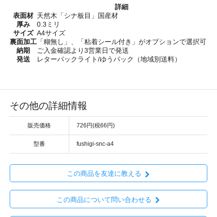
詳細
表面材
天然木「シナ板目」国産材
厚み
0.3ミリ
サイズ
A4サイズ
裏面加工
「糊無し」、「粘着シール付き」がオプションで選択可
納期
ご入金確認より3営業日で発送
発送
レターパックライト/ゆうパック（地域別送料）
その他の詳細情報
販売価格
726円(税66円)
型番
fushigi-snc-a4
この商品を友達に教える
この商品について問い合わせる