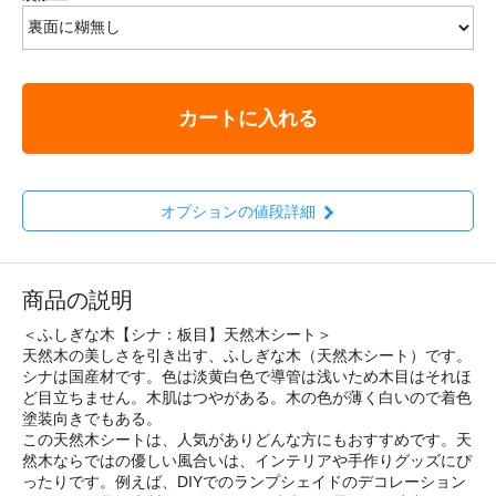
カートに入れる
オプションの値段詳細
商品の説明
＜ふしぎな木【シナ：板目】天然木シート＞
天然木の美しさを引き出す、ふしぎな木（天然木シート）です。
シナは国産材です。色は淡黄白色で導管は浅いため木目はそれほ
ど目立ちません。木肌はつやがある。木の色が薄く白いので着色
塗装向きでもある。
この天然木シートは、人気がありどんな方にもおすすめです。天
然木ならではの優しい風合いは、インテリアや手作りグッズにぴ
ったりです。例えば、DIYでのランプシェイドのデコレーション