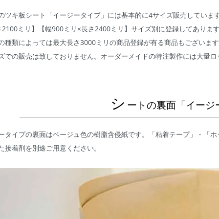
のツキ板シート「イージータイプ」には基本的に4サイズ販売しています。【
さ2100ミリ】【幅900ミリ×長さ2400ミリ】サイズ別に登録してあ
の種類によっては最大長さ3000ミリの商品登録が有る商品もございま
ズでの販売は致しておりません。オーダーメイドの特注製作には大量ロ
シ
ートの裏面「イージ
ータイプの裏面はベージュ色の樹脂含侵紙です。「粘着テープ」・「ホ
た接着剤を別途ご用意ください。