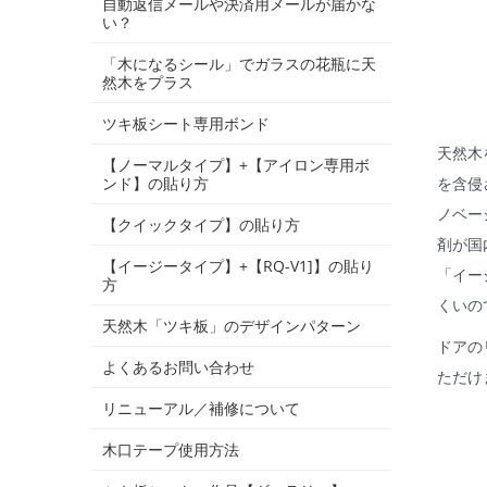
自動返信メールや決済用メールが届かな
い？
「木になるシール」でガラスの花瓶に天
然木をプラス
ツキ板シート専用ボンド
天然木
【ノーマルタイプ】+【アイロン専用ボ
を含侵
ンド】の貼り方
ノベー
【クイックタイプ】の貼り方
剤が国
【イージータイプ】+【RQ-V1]】の貼り
「イー
方
くいの
天然木「ツキ板」のデザインパターン
ドアの
よくあるお問い合わせ
ただけ
リニューアル／補修について
木口テープ使用方法