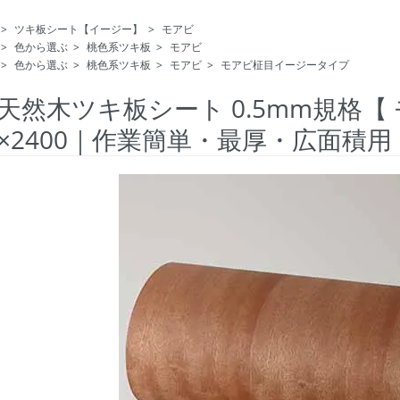
>
ツキ板シート【イージー】
>
モアビ
>
色から選ぶ
>
桃色系ツキ板
>
モアビ
>
色から選ぶ
>
桃色系ツキ板
>
モアビ
>
モアビ柾目イージータイプ
天然木ツキ板シート 0.5mm規格【
0×2400｜作業簡単・最厚・広面積