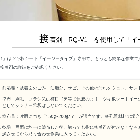
接
着剤「RQ-V1」を使用して「
-V1」はツキ板シート「イージータイプ」専用で、もっとも簡単な作業
1」接着剤の詳細をご確認ください。
前処理：被着面のごみ、油脂分、サビ、その他の汚れをウェス、サン
塗布：刷毛、ブラシ又は櫛目ゴテ等で原液のまま「ツキ板シートイー
としてシンナー希釈はしないでください。
塗布量：片面につき「150g~200g/㎡」が適当です。多孔質材料の
乾燥：両面に均一に塗布した後、触っても指に接着剤が付かなくなるま
燥させてから貼り合わせ作業に入ってください。