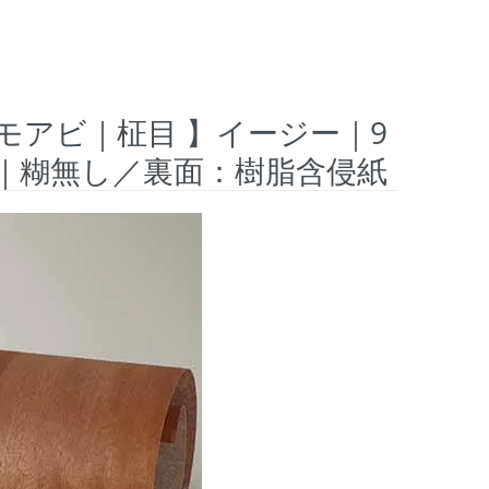
 モアビ｜柾目 】イージー｜9
用｜糊無し／裏面：樹脂含侵紙