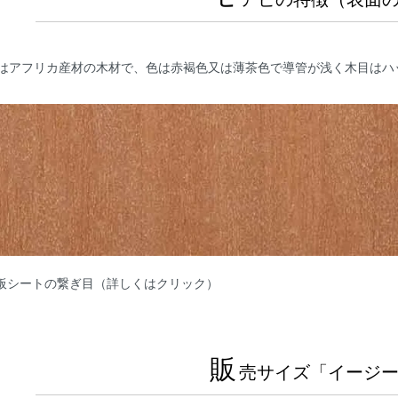
はアフリカ産材の木材で、色は赤褐色又は薄茶色で導管が浅く木目はハ
キ板シートの繋ぎ目（詳しくはクリック）
販
売サイズ「イージ